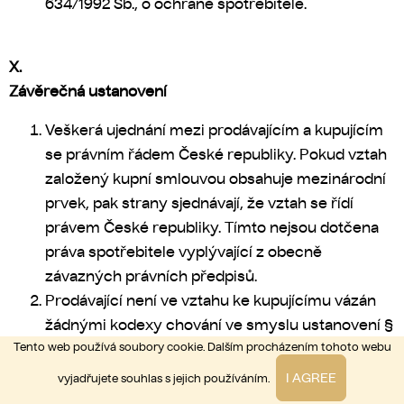
634/1992 Sb., o ochraně spotřebitele.
X.
Závěrečná ustanovení
Veškerá ujednání mezi prodávajícím a kupujícím
se právním řádem České republiky. Pokud vztah
založený kupní smlouvou obsahuje mezinárodní
prvek, pak strany sjednávají, že vztah se řídí
právem České republiky. Tímto nejsou dotčena
práva spotřebitele vyplývající z obecně
závazných právních předpisů.
Prodávající není ve vztahu ke kupujícímu vázán
žádnými kodexy chování ve smyslu ustanovení §
Tento web používá soubory cookie. Dalším procházením tohoto webu
1826 odst. 1 písm. e) občanského zákoníku.
Všechna práva k webovým stránkám
I AGREE
vyjadřujete souhlas s jejich používáním.
prodávajícího, zejména autorská práva k obsahu,