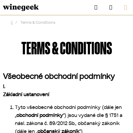
Skip
Search
SHOPP
to
CART
content
/
Terms & Conditions
Home
TERMS & CONDITIONS
Všeobecné obchodní podmínky
I.
Základní ustanovení
CZK
Tyto všeobecné obchodní podmínky (dále jen
„
obchodní podmínky
“) jsou vydané dle § 1751 a
násl. zákona č. 89/2012 Sb., občanský zákoník
(dále jen „
občanský zákoník
“)