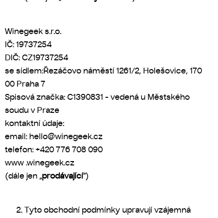
Winegeek s.r.o.
IČ: 19737254
DIČ: CZ
19737254
se sídlem:
Řezáčovo náměstí 1261/2, Holešovice, 170
00 Praha 7
Spisová značka:
C1390831 - v
edená u Městského
soudu v Praze
kontaktní údaje:
email: hello@winegeek.cz
telefon: +420
776 708 090
www .winegeek.cz
(dále jen „
prodávající
“)
Tyto obchodní podmínky upravují vzájemná