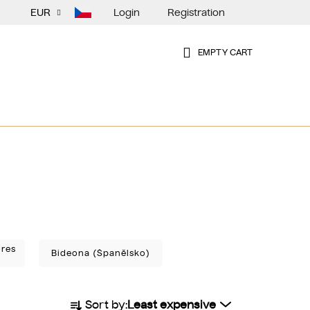
Login
Registration
EUR
EMPTY CART
SHOPPING
CART
ores
Bideona (Španělsko)
P
Sort by:
Least expensive