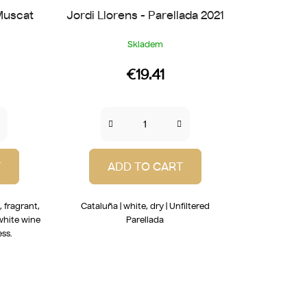
Muscat
Jordi Llorens - Parellada 2021
Skladem
€19.41
T
ADD TO CART
, fragrant,
Cataluña | white, dry | Unfiltered
white wine
Parellada
ss.