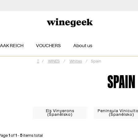
ZAAK REICH
VOUCHERS
About us
/
WINES
/
Whites
/
Spain
Home
SPAIN
Els Vinyerons
Península Vinicult
(Španělsko)
(Španělsko)
Page
1
of
1
-
5
items total