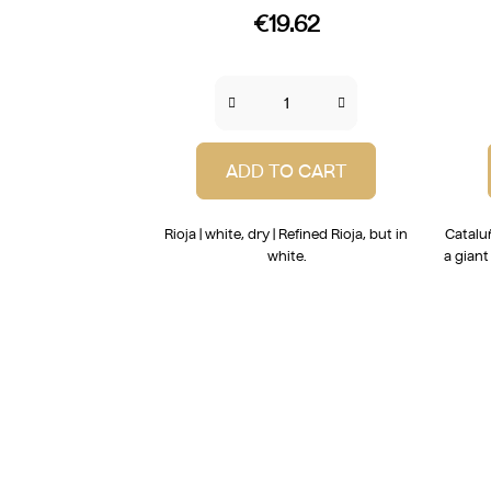
€19.62
ADD TO CART
Rioja | white, dry | Refined Rioja, but in
Cataluñ
white.
a giant
L
i
s
t
i
n