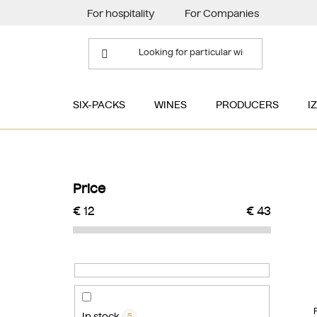
Skip
For hospitality
For Companies
to
content
SIX-PACKS
WINES
PRODUCERS
I
S
i
Price
d
€
12
€
43
e
b
a
r
In stock
5