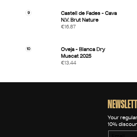
Castell de Fades - Cava
N.V. Brut Nature
€16.87
Oveja - Blanca Dry
Muscat 2025
€13.44
F
o
o
NEWSLETT
t
e
r
Email