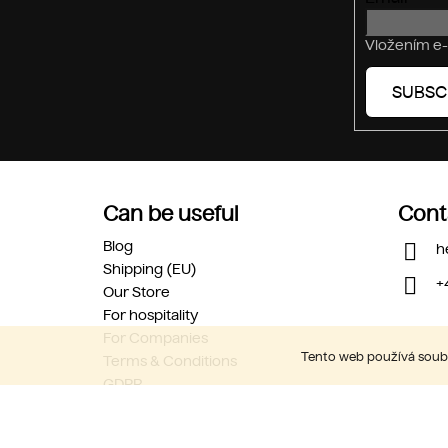
Vložením e-
SUBSC
Can be useful
Cont
Blog
h
Shipping (EU)
+
Our Store
For hospitality
For Companies
Tento web používá soubo
Terms & Conditions
GDPR
Career
Contact