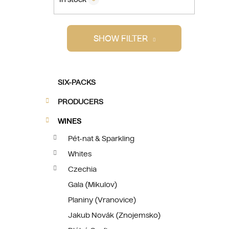
i
SHOW FILTER
C
Skip
SIX-PACKS
a
categories
t
PRODUCERS
e
g
WINES
o
Pét-nat & Sparkling
r
Whites
i
e
Czechia
s
Gala (Mikulov)
Planiny (Vranovice)
Jakub Novák (Znojemsko)