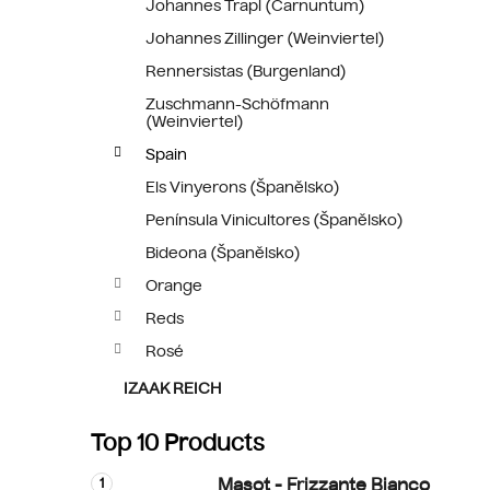
Johannes Trapl (Carnuntum)
Johannes Zillinger (Weinviertel)
Rennersistas (Burgenland)
Zuschmann-Schöfmann
(Weinviertel)
Spain
Els Vinyerons (Španělsko)
Península Vinicultores (Španělsko)
Bideona (Španělsko)
Orange
Reds
Rosé
IZAAK REICH
Top 10 Products
Masot - Frizzante Bianco