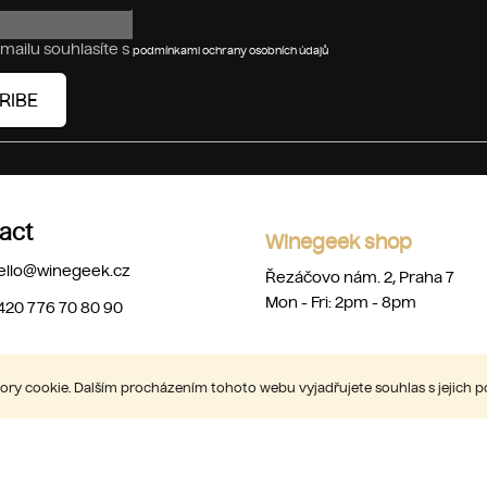
mailu souhlasíte s
podmínkami ochrany osobních údajů
RIBE
act
Winegeek shop
ello
@
winegeek.cz
Řezáčovo nám. 2, Praha 7
Mon - Fri: 2pm - 8pm
420 776 70 80 90
ry cookie. Dalším procházením tohoto webu vyjadřujete souhlas s jejich 