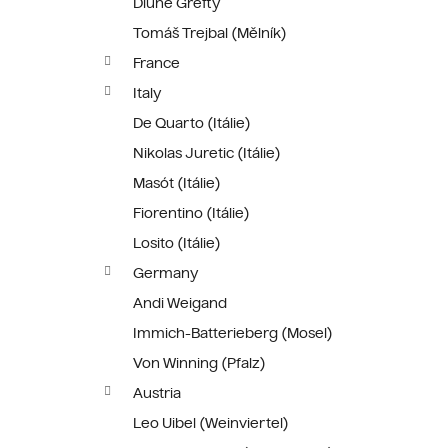
Dlúhé Grefty
Tomáš Trejbal (Mělník)
France
Italy
De Quarto (Itálie)
Nikolas Juretic (Itálie)
Masót (Itálie)
Fiorentino (Itálie)
Losito (Itálie)
Germany
Andi Weigand
Immich-Batterieberg (Mosel)
Von Winning (Pfalz)
Austria
Leo Uibel (Weinviertel)