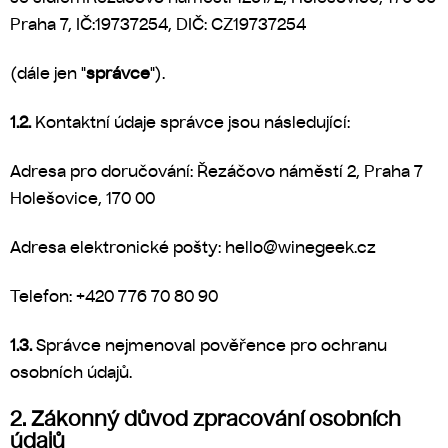
Praha 7
, IČ:
19737254
, DIČ: CZ
19737254
(dále jen "
správce
").
1.2.
Kontaktní údaje správce jsou následující:
Adresa pro doručování: Řezáčovo náměstí 2, Praha 7
Holešovice, 170 00
Adresa elektronické pošty: hello@winegeek.cz
Telefon: +420 776 70 80 90
1.3.
Správce nejmenoval pověřence pro ochranu
osobních údajů.
2. Zákonný důvod zpracování osobních
údajů