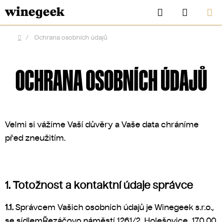
Přejít
Hledat
NÁKUP
na
KOŠÍK
obsah
/
Ochrana osobních údajů
Domů
OCHRANA OSOBNÍCH ÚDAJŮ
Velmi si vážíme Vaší důvěry a Vaše data chráníme
před zneužitím.
CZK
1. Totožnost a kontaktní údaje správce
1.1.
Správcem Vašich osobních údajů je Winegeek s.r.o.,
se sídlem
Řezáčovo náměstí 1261/2, Holešovice, 170 00