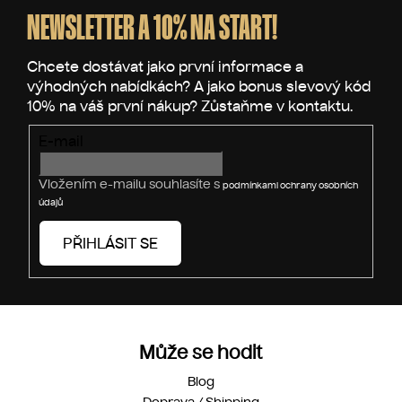
p
NEWSLETTER A 10% NA START!
a
t
í
E-mail
Vložením e-mailu souhlasíte s
podmínkami ochrany osobních
údajů
PŘIHLÁSIT SE
Může se hodit
Blog
Doprava / Shipping