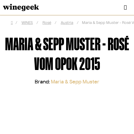
Skip
Se
to
content
/
WINES
/
Rosé
/
Austria
/
Maria & Sepp Muster - Rosé
Home
MARIA & SEPP MUSTER - ROSÉ
VOM OPOK 2015
Brand:
Maria & Sepp Muster