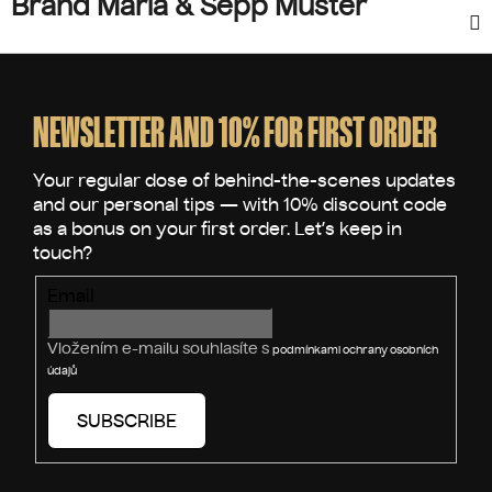
Brand Maria & Sepp Muster
F
o
o
NEWSLETTER AND 10% FOR FIRST ORDER
t
e
r
Email
Vložením e-mailu souhlasíte s
podmínkami ochrany osobních
údajů
SUBSCRIBE