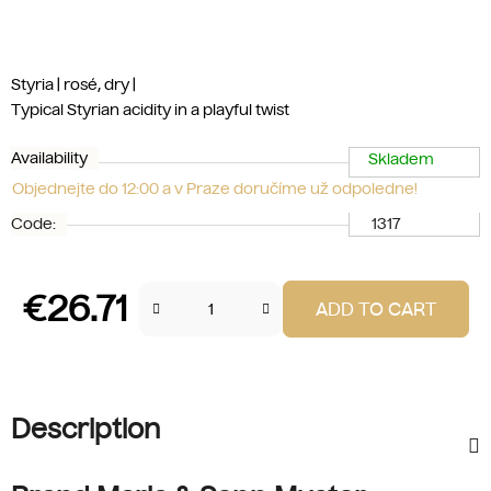
Styria | rosé, dry
|
Typical Styrian acidity in a playful twist
Availability
Skladem
Objednejte do 12:00 a v Praze doručíme už odpoledne!
Code:
1317
€26.71
ADD TO CART
Measure price:
Description