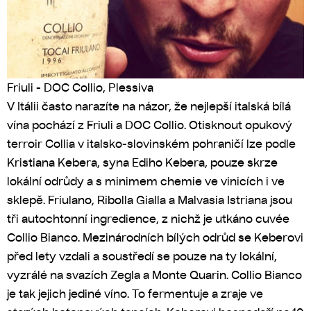
Friuli - DOC Collio, Plessiva
V Itálii často narazíte na názor, že nejlepší italská bílá
vína pochází z Friuli a DOC Collio. Otisknout opukový
terroir Collia v italsko-slovinském pohraničí lze podle
Kristiana Kebera, syna Ediho Kebera, pouze skrze
lokální odrůdy a s minimem chemie ve vinicích i ve
sklepě. Friulano, Ribolla Gialla a Malvasia Istriana jsou
tři autochtonní ingredience, z nichž je utkáno cuvée
Collio Bianco. Mezinárodních bílých odrůd se Keberovi
před lety vzdali a soustředí se pouze na ty lokální,
vyzrálé na svazích Zegla a Monte Quarin. Collio Bianco
je tak jejich jediné víno. To fermentuje a zraje ve