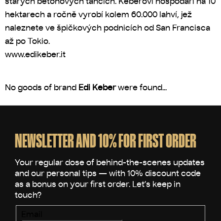
starých betonových tancích. Keberovi hospodaří na 10
hektarech a ročně vyrobí kolem 60.000 lahví, jež
naleznete ve špičkových podnicích od San Francisca
až po Tokio.
www.edikeber.it
No goods of brand
Edi Keber
were found...
F
o
o
NEWSLETTER AND 10% FOR FIRST ORDER
t
e
r
Email