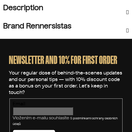
Description
Brand Rennersistas
F
o
o
NEWSLETTER AND 10% FOR FIRST ORDER
t
e
r
Email
Vložením e-mailu souhlasíte s
podmínkami ochrany osobních
údajů