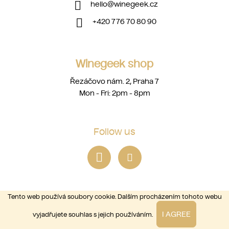
hello
@
winegeek.cz
+420 776 70 80 90
Winegeek shop
Řezáčovo nám. 2, Praha 7
Mon - Fri: 2pm - 8pm
Follow us
Tento web používá soubory cookie. Dalším procházením tohoto webu
I AGREE
vyjadřujete souhlas s jejich používáním.
Copyright 2026
winegeek
. All rights reserved.