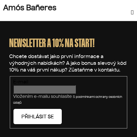
Amós Bañeres
Z
á
p
NEWSLETTER A 10% NA START!
a
t
í
E-mail
Vložením e-mailu souhlasíte s
podmínkami ochrany osobních
údajů
PŘIHLÁSIT SE