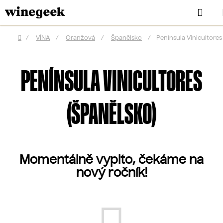
Přejít
Hle
na
obsah
/
VÍNA
/
Oranžová
/
Španělsko
/
Península Vinicultores
Domů
PENÍNSULA VINICULTORES
(ŠPANĚLSKO)
Momentálně vypito, čekáme na
nový ročník!