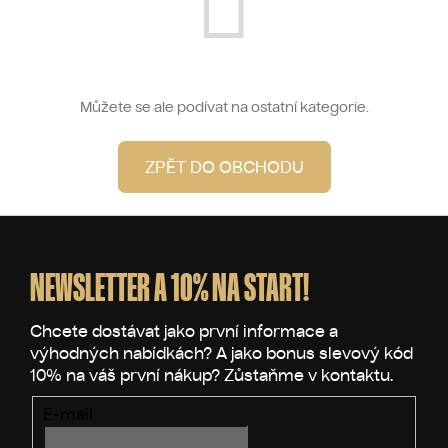
Můžete se ale podívat na ostatní kategorie.
ZPĚT DO OBCHODU
Z
á
p
NEWSLETTER A 10% NA START!
a
t
í
E-mail