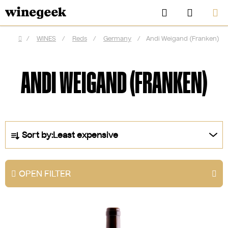
Skip
Search
SHOPP
to
CART
content
/
WINES
/
Reds
/
Germany
/
Andi Weigand (Franken)
Home
ANDI WEIGAND (FRANKEN)
P
Sort by:
Least expensive
r
o
d
OPEN FILTER
u
CZK
c
L
t
i
s