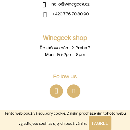
hello
@
winegeek.cz
+420 776 70 80 90
Winegeek shop
Řezáčovo nám. 2, Praha 7
Mon - Fri: 2pm - 8pm
Follow us
Tento web používá soubory cookie. Dalším procházením tohoto webu
I AGREE
vyjadřujete souhlas s jejich používáním.
Copyright 2026
winegeek
. All rights reserved.