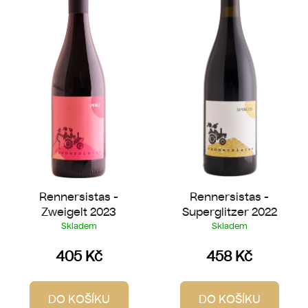
p
o
i
d
s
u
p
k
r
t
o
ů
d
u
k
t
ů
Rennersistas -
Rennersistas -
Zweigelt 2023
Superglitzer 2022
Skladem
Skladem
405 Kč
458 Kč
DO KOŠÍKU
DO KOŠÍKU