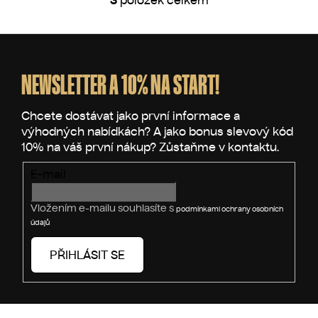
O
v
l
Z
á
á
d
p
NEWSLETTER A 10% NA START!
a
a
c
t
í
p
í
r
v
E-mail
k
y
v
Vložením e-mailu souhlasíte s
podmínkami ochrany osobních
ý
údajů
p
i
PŘIHLÁSIT SE
s
u