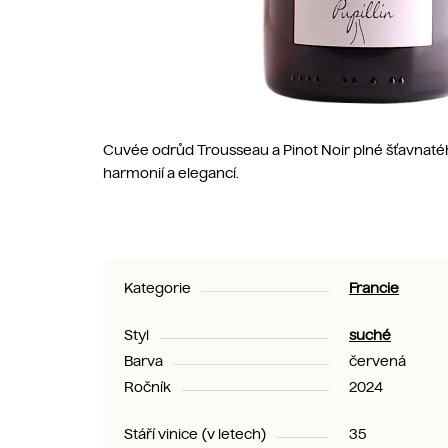
Cuvée odrůd Trousseau a Pinot Noir plné šťavnaté
harmonií a elegancí.
Kategorie
Francie
Styl
suché
Barva
červená
Ročník
2024
Stáří vinice (v letech)
35