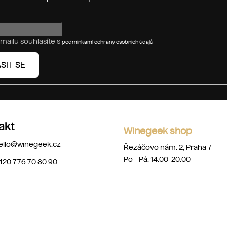
mailu souhlasíte s
podmínkami ochrany osobních údajů
SIT SE
akt
Winegeek shop
ello
@
winegeek.cz
Řezáčovo nám. 2, Praha 7
Po - Pá: 14:00-20:00
420 776 70 80 90