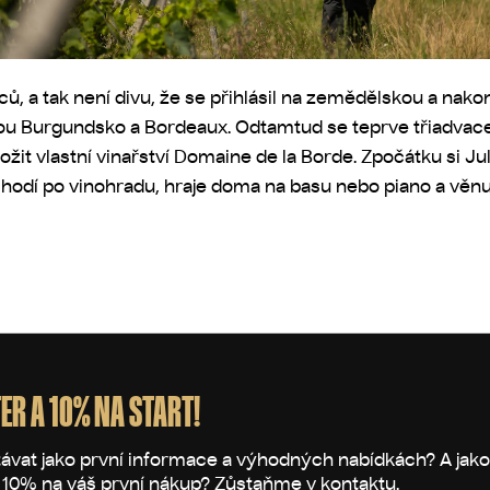
ů, a tak není divu, že se přihlásil na zemědělskou a nako
ou Burgundsko a Bordeaux. Odtamtud se teprve třiadvacetil
ožit vlastní vinařství Domaine de la Borde. Zpočátku si Ju
hodí po vinohradu, hraje doma na basu nebo piano a věnuj
ER A 10% NA START!