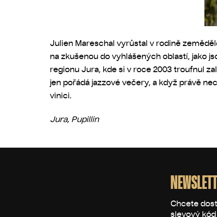
Julien Mareschal vyrůstal v rodině zemědělc
na zkušenou do vyhlášených oblastí, jako js
regionu Jura, kde si v roce 2003 troufnul zal
jen pořádá jazzové večery, a když právě nec
vinici.
Jura, Pupillin
Z
á
p
NEWSLETT
a
t
í