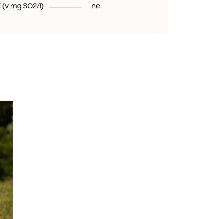
í (v mg SO2/l)
ne