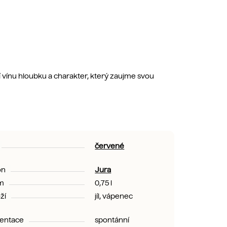
vínu hloubku a charakter, který zaujme svou
červené
on
Jura
m
0,75 l
ží
jíl, vápenec
entace
spontánní