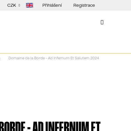
Přihlášení
Registrace
CZK
NÁKUPNÍ
KOŠÍK
e
Domaine de la Borde - Ad Infernum Et Salutem 2024
BORDE - AD INFERNUM ET