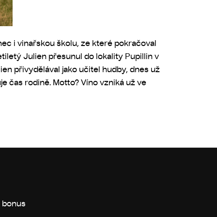
nec i vinařskou školu, ze které pokračoval
etý Julien přesunul do lokality Pupillin v
lien přivydělával jako učitel hudby, dnes už
e čas rodině. Motto? Víno vzniká už ve