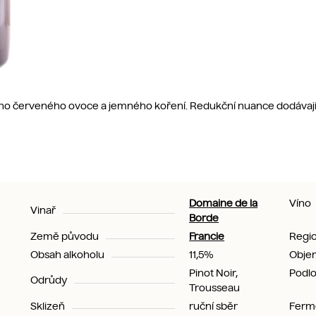
ho červeného ovoce a jemného koření. Redukční nuance dodávají 
Domaine de la
Víno
Vinař
Borde
Země původu
Francie
Regi
Obsah alkoholu
11,5%
Obje
Pinot Noir,
Podlo
Odrůdy
Trousseau
Sklizeň
ruční sběr
Ferm