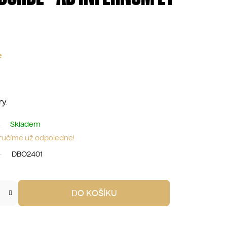
e
ry.
Skladem
oručíme už odpoledne!
DBO2401
DO KOŠÍKU