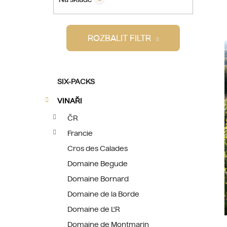
p
a
n
ROZBALIT FILTR
e
l
K
Přeskočit
SIX-PACKS
a
kategorie
t
VINAŘI
e
ČR
g
o
Francie
r
Cros des Calades
i
Domaine Begude
e
Domaine Bornard
Domaine de la Borde
Domaine de L'R
Domaine de Montmarin