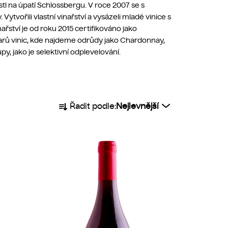
ostl na úpatí Schlossbergu. V roce 2007 se s
ytvořili vlastní vinařství a vysázeli mladé vinice s
nařství je od roku 2015 certifikováno jako
arů vinic, kde najdeme odrůdy jako Chardonnay,
py, jako je selektivní odplevelování.
Ř
Řadit podle:
Nejlevnější
a
z
e
n
í
p
r
o
d