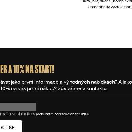
Jura | bílé, suché | Komplexní
Chardonnay vyzrálé pod 
O
v
l
á
d
ER A 10% NA START!
a
c
í
p
r
v
k
mailu souhlasíte s
podmínkami ochrany osobních údajů
y
v
SIT SE
ý