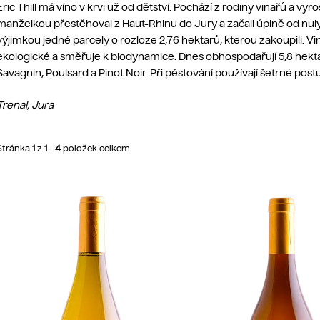
Eric Thill má víno v krvi už od dětství. Pochází z rodiny vinařů a vyr
manželkou přestěhoval z Haut-Rhinu do Jury a začali úplně od nuly. V
výjimkou jedné parcely o rozloze 2,76 hektarů, kterou zakoupili.
Vi
ekologické a směřuje k biodynamice. Dnes obhospodařují 5,8 hekt
Savagnin, Poulsard a Pinot Noir. Při pěstování používají šetrné postu
Trenal, Jura
Stránka
1
z
1
-
4
položek celkem
V
ý
p
s
p
r