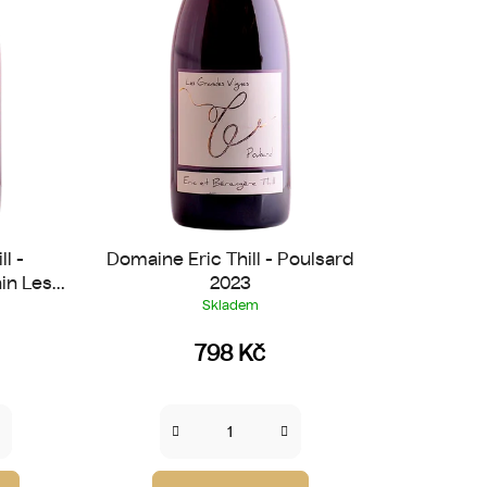
u
k
t
ů
l -
Domaine Eric Thill - Poulsard
in Les
2023
Skladem
798 Kč