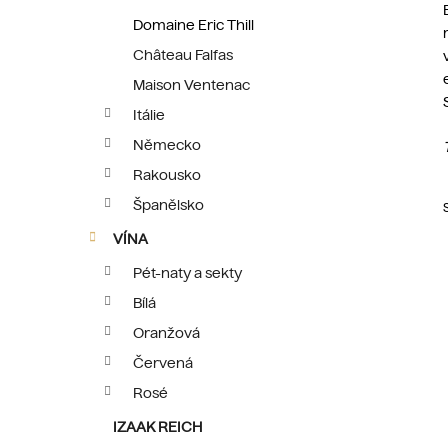
Domaine Eric Thill
Château Falfas
Maison Ventenac
Itálie
Německo
Rakousko
Španělsko
VÍNA
Pét-naty a sekty
Bílá
Oranžová
i
Červená
Rosé
IZAAK REICH