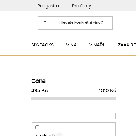
Přejít
Pro gastro
Pro firmy
na
obsah
SIX-PACKS
VÍNA
VINAŘI
IZAAK R
P
o
Cena
s
495
Kč
1010
Kč
t
r
a
n
n
í
Na skladě
4