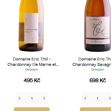
o
d
u
k
t
ů
Domaine Eric Thill -
Domaine Eric Thil
Chardonnay De Marne et
Chardonnay Savagn
d'Argile 2023
Molates 2022
Skladem
Skladem
495 Kč
698 Kč