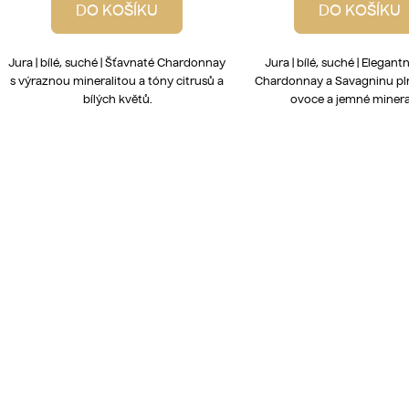
DO KOŠÍKU
DO KOŠÍKU
Jura | bílé, suché | Šťavnaté Chardonnay
Jura | bílé, suché | Elegant
s výraznou mineralitou a tóny citrusů a
Chardonnay a Savagninu pl
bílých květů.
ovoce a jemné mineral