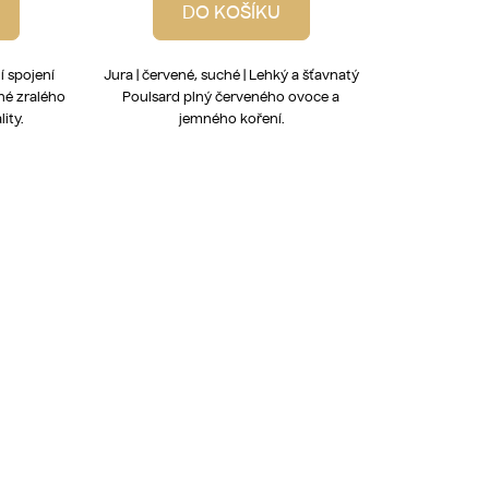
DO KOŠÍKU
ní spojení
Jura | červené, suché | Lehký a šťavnatý
né zralého
Poulsard plný červeného ovoce a
ity.
jemného koření.