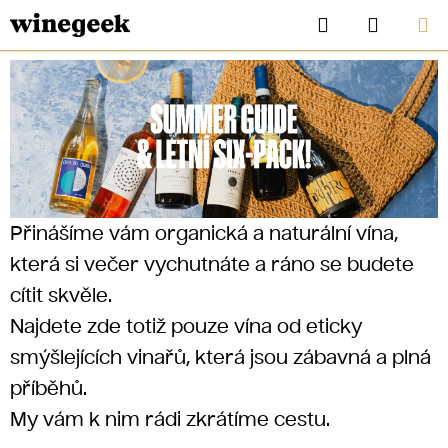
Přejít
Hledat
NÁKUP
na
KOŠÍK
obsah
V
Í
Přinášíme vám organická a naturální vína,
N
která si večer vychutnáte a ráno se budete
cítit skvěle.
O
Najdete zde totiž pouze vína od eticky
CZK
smýšlejících vinařů, která jsou zábavná a plná
J
příběhů.
My vám k nim rádi zkrátíme cestu.