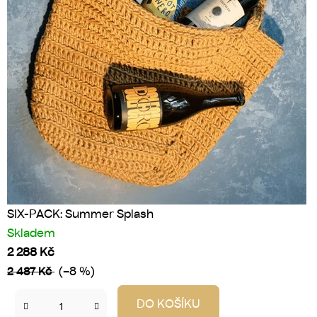
A
L
I
.
V
SIX-PACK: Summer Splash
Skladem
Y
2 288 Kč
(–8 %)
2 487 Kč
S
DO KOŠÍKU