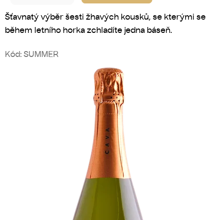
I
Šťavnatý výběr šesti žhavých kousků, se kterými se
během letního horka zchladíte jedna báseň.
H
Kód:
SUMMER
O
J
E
N