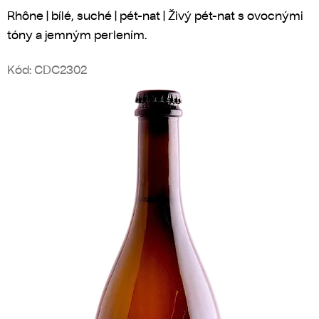
Rhône | bílé, suché | pét-nat | Živý pét-nat s ovocnými
tóny a jemným perlením.
Kód:
CDC2302