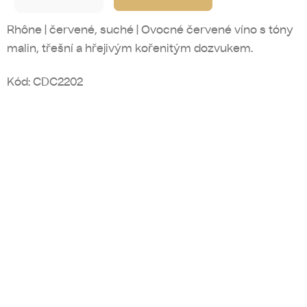
Rhône | červené, suché | Ovocné červené víno s tóny
malin, třešní a hřejivým kořenitým dozvukem.
Kód:
CDC2202