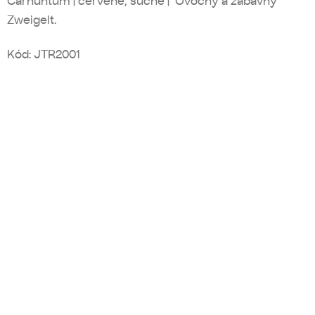
Carnuntum | červené, suché | Ovocný a zábavný
Zweigelt.
Kód:
JTR2001