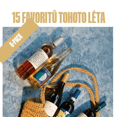
S
15 FAVORITŮ TOHOTO LÉTA
M
6-PACK
E
V
Y
B
R