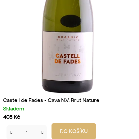
U
Ž
I
J
T
E
Castell de Fades - Cava N.V. Brut Nature
Skladem
!
408 Kč
DO KOŠÍKU