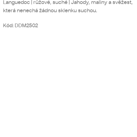
Languedoc | růžové, suché | Jahody, maliny a svěžest,
která nenechá žádnou sklenku suchou.
Kód:
DDM2502