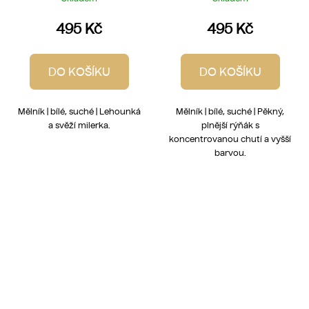
495 Kč
495 Kč
DO KOŠÍKU
DO KOŠÍKU
Mělník | bílé, suché | Lehounká
Mělník | bílé, suché | Pěkný,
a svěží milerka.
plnější rýňák s
koncentrovanou chutí a vyšší
barvou.