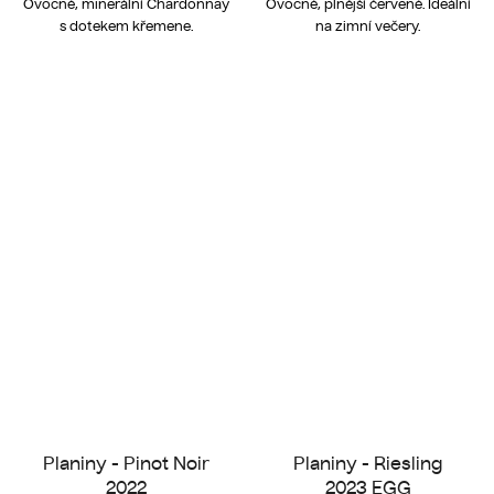
Ovocné, minerální Chardonnay
Ovocné, plnější červené. Ideální
s dotekem křemene.
na zimní večery.
Planiny - Pinot Noir
Planiny - Riesling
2022
2023 EGG