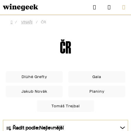
Přejít
Hledat
NÁKUP
na
KOŠÍK
obsah
/
VINAŘI
/
ČR
Domů
ČR
Dlúhé Grefty
Gala
Jakub Novák
Planiny
CZK
Tomáš Trejbal
Ř
Řadit podle:
Nejlevnější
a