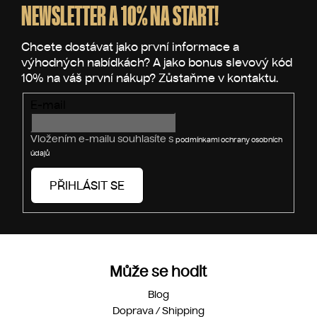
p
p
NEWSLETTER A 10% NA START!
r
a
v
t
k
í
y
v
ý
E-mail
p
i
Vložením e-mailu souhlasíte s
podmínkami ochrany osobních
s
údajů
u
PŘIHLÁSIT SE
Může se hodit
Blog
Doprava / Shipping