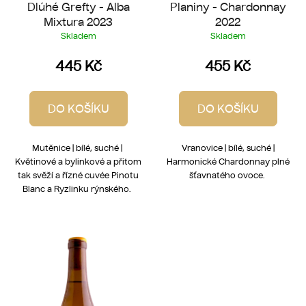
Dlúhé Grefty - Alba
Planiny - Chardonnay
Mixtura 2023
2022
Skladem
Skladem
445 Kč
455 Kč
DO KOŠÍKU
DO KOŠÍKU
Mutěnice | bílé, suché |
Vranovice | bílé, suché |
Květinové a bylinkové a přitom
Harmonické Chardonnay plné
tak svěží a řízné cuvée Pinotu
šťavnatého ovoce.
Blanc a Ryzlinku rýnského.