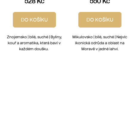
528 Kč
550 Kč
DO KOŠÍKU
DO KOŠÍKU
Znojemsko | bílé, suché | Byliny,
Mikulovsko | bílé, suché | Nejvíc
kouř a aromatika, která baví v
ikonická odrůda a oblast na
každém doušku.
Moravě v jedné lahvi.