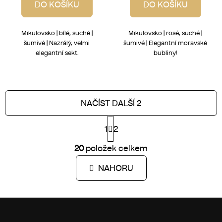
DO KOŠÍKU
DO KOŠÍKU
Mikulovsko | bílé, suché |
Mikulovsko | rosé, suché |
šumivé | Nazrálý, velmi
šumivé | Elegantní moravské
elegantní sekt.
bubliny!
NAČÍST DALŠÍ 2
S
1
t
2
r
O
á
20
položek celkem
v
n
l
k
NAHORU
á
o
d
v
a
á
Z
c
n
í
á
í