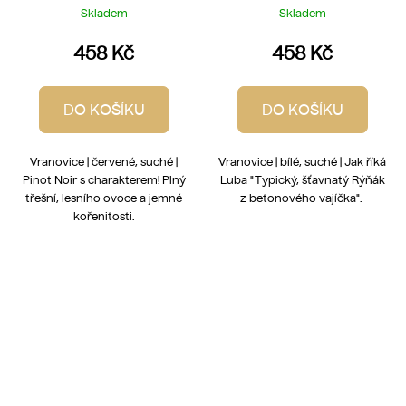
Skladem
Skladem
458 Kč
458 Kč
DO KOŠÍKU
DO KOŠÍKU
Vranovice | červené, suché |
Vranovice | bílé, suché | Jak říká
Pinot Noir s charakterem! Plný
Luba "Typický, šťavnatý Rýňák
třešní, lesního ovoce a jemné
z betonového vajíčka".
kořenitosti.