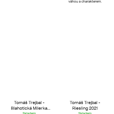
váhou a charakterem.
Tomáš Trejbal -
Tomáš Trejbal -
Blahotická Milerka
Riesling 2021
2023
Skladem
Skladem