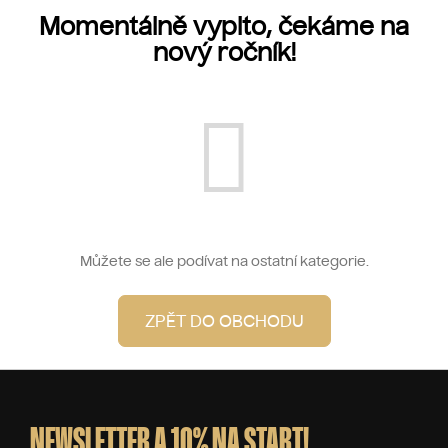
Momentálně vypito, čekáme na
nový ročník!
Můžete se ale podívat na ostatní kategorie.
ZPĚT DO OBCHODU
Z
á
p
NEWSLETTER A 10% NA START!