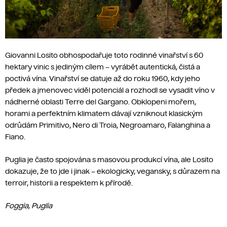
Giovanni Losito obhospodařuje toto rodinné vinařství s 60
hektary vinic s jediným cílem – vyrábět autentická, čistá a
poctivá vína. Vinařství se datuje až do roku 1960, kdy jeho
předek a jmenovec viděl potenciál a rozhodl se vysadit víno v
nádherné oblasti Terre del Gargano. Obklopeni mořem,
horami a perfektním klimatem dávají vzniknout klasickým
odrůdám Primitivo, Nero di Troia, Negroamaro, Falanghina a
Fiano.
Puglia je často spojována s masovou produkcí vína, ale Losito
dokazuje, že to jde i jinak – ekologicky, vegansky, s důrazem na
terroir, historii a respektem k přírodě.
Foggia, Puglia