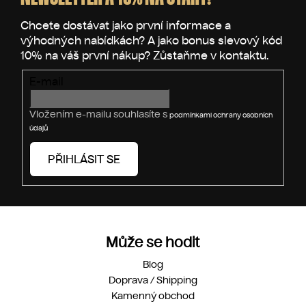
a
t
í
E-mail
Vložením e-mailu souhlasíte s
podmínkami ochrany osobních
údajů
PŘIHLÁSIT SE
Může se hodit
Blog
Doprava / Shipping
Kamenný obchod