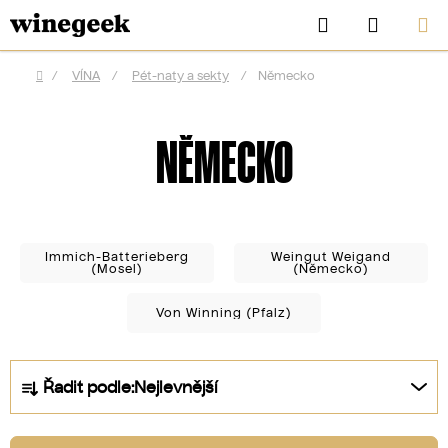
Přejít
Hledat
NÁKUP
na
KOŠÍK
obsah
/
VÍNA
/
Pét-naty a sekty
/
Německo
Domů
NĚMECKO
Immich-Batterieberg
Weingut Weigand
(Mosel)
(Německo)
Von Winning (Pfalz)
CZK
Ř
Řadit podle:
Nejlevnější
a
z