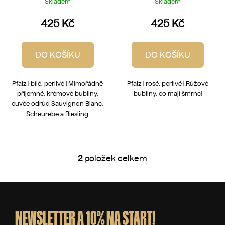
Skladem
Skladem
425 Kč
425 Kč
DO KOŠÍKU
DO KOŠÍKU
Pfalz | bílé, perlivé | Mimořádně
Pfalz | rosé, perlivé | Růžové
příjemné, krémové bubliny,
bubliny, co mají šmrnc!
cuvée odrůd Sauvignon Blanc,
Scheurebe a Riesling.
2
položek celkem
O
v
l
Z
á
á
d
p
NEWSLETTER A 10% NA START!
a