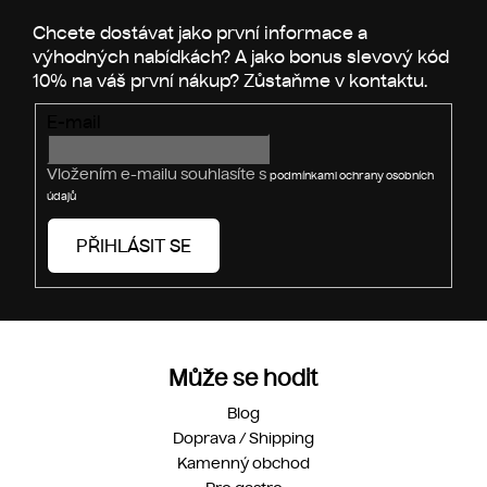
a
c
t
í
p
í
r
v
E-mail
k
y
v
Vložením e-mailu souhlasíte s
podmínkami ochrany osobních
ý
údajů
p
i
PŘIHLÁSIT SE
s
u
Může se hodit
Blog
Doprava / Shipping
Kamenný obchod