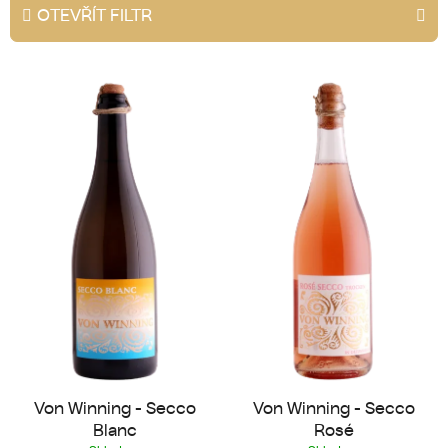
e
OTEVŘÍT FILTR
n
í
V
p
ý
r
p
o
i
d
s
u
p
k
r
t
o
ů
d
u
k
t
ů
Von Winning - Secco
Von Winning - Secco
Blanc
Rosé