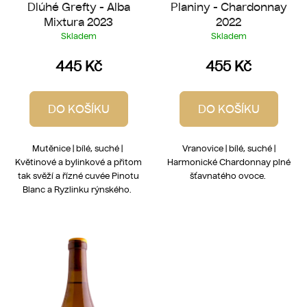
Dlúhé Grefty - Alba
Planiny - Chardonnay
Mixtura 2023
2022
Skladem
Skladem
445 Kč
455 Kč
DO KOŠÍKU
DO KOŠÍKU
Mutěnice | bílé, suché |
Vranovice | bílé, suché |
Květinové a bylinkové a přitom
Harmonické Chardonnay plné
tak svěží a řízné cuvée Pinotu
šťavnatého ovoce.
Blanc a Ryzlinku rýnského.