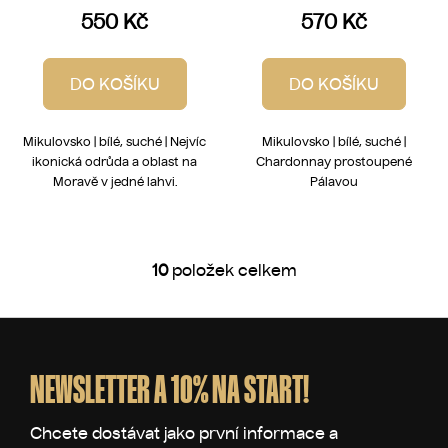
550 Kč
570 Kč
DO KOŠÍKU
DO KOŠÍKU
Mikulovsko | bílé, suché | Nejvíc
Mikulovsko | bílé, suché |
ikonická odrůda a oblast na
Chardonnay prostoupené
Moravě v jedné lahvi.
Pálavou
10
položek celkem
O
v
l
Z
á
á
d
p
NEWSLETTER A 10% NA START!
a
a
c
t
í