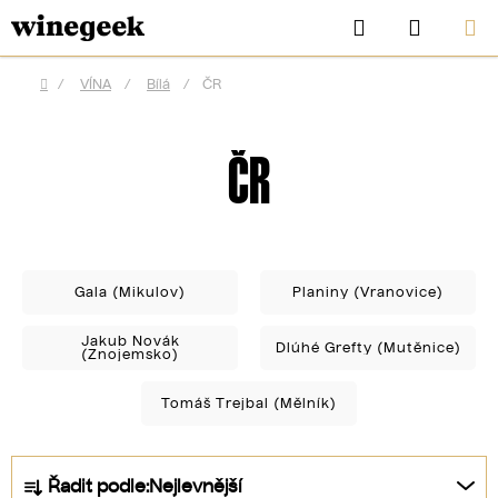
Přejít
Hledat
NÁKUP
na
KOŠÍK
obsah
/
VÍNA
/
Bílá
/
ČR
Domů
ČR
Gala (Mikulov)
Planiny (Vranovice)
Jakub Novák
Dlúhé Grefty (Mutěnice)
(Znojemsko)
CZK
Tomáš Trejbal (Mělník)
Ř
Řadit podle:
Nejlevnější
a