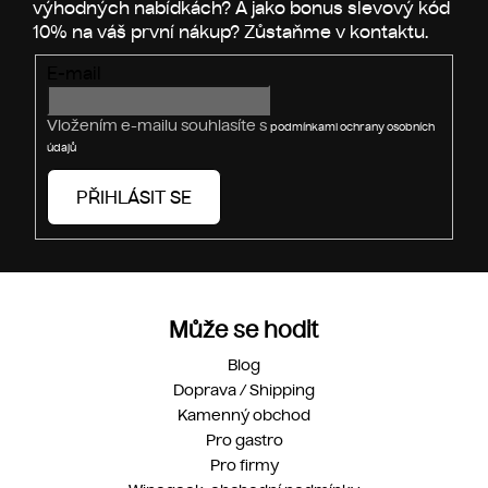
p
í
r
v
E-mail
k
y
v
Vložením e-mailu souhlasíte s
podmínkami ochrany osobních
ý
údajů
p
i
PŘIHLÁSIT SE
s
u
Může se hodit
Blog
Doprava / Shipping
Kamenný obchod
Pro gastro
Pro firmy