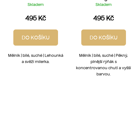
2023
Skladem
Skladem
495 Kč
495 Kč
DO KOŠÍKU
DO KOŠÍKU
Mělník | bílé, suché | Lehounká
Mělník | bílé, suché | Pěkný,
a svěží milerka.
plnější rýňák s
koncentrovanou chutí a vyšší
barvou.