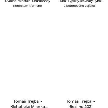
Ovocné, minerální Chardonnay
Luba "Typický, šťavnatý Rýňák
s dotekem křemene.
z betonového vajíčka".
Tomáš Trejbal -
Tomáš Trejbal -
Blahotická Milerka
Riesling 2021