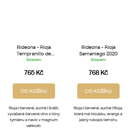
Bideona - Rioja
Bideona - Rioja
Tempranillo de
Samaniego 2020
Laderas 2021 (1.5 l
Skladem
Skladem
Magnum)
765 Kč
768 Kč
DO KOŠÍKU
DO KOŠÍKU
Rioja | červené, suché | Svěží,
Rioja | červené, suché | Rioja,
vyvážené červené víno s tóny
která má hloubku, energii a
tymiánu a navíc v magnum
jasný rukopis terroiru.
velikosti.