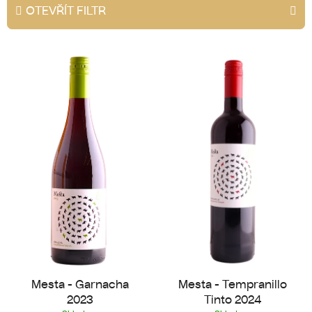
e
OTEVŘÍT FILTR
n
í
V
p
ý
r
p
o
i
d
s
u
p
k
r
t
o
ů
d
u
k
t
ů
Mesta - Garnacha
Mesta - Tempranillo
2023
Tinto 2024