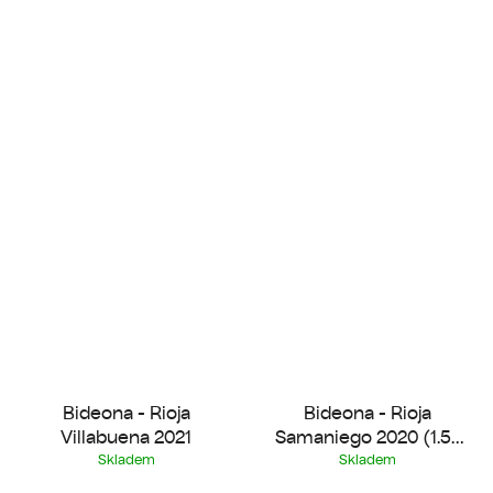
Bideona - Rioja
Bideona - Rioja
Villabuena 2021
Samaniego 2020 (1.5 l
Magnum)
Skladem
Skladem