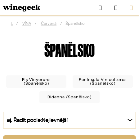
Přejít
Hledat
NÁKUP
na
KOŠÍK
obsah
/
VÍNA
/
Červená
/
Španělsko
Domů
ŠPANĚLSKO
Els Vinyerons
Península Vinicultores
(Španělsko)
(Španělsko)
Bideona (Španělsko)
CZK
Ř
Řadit podle:
Nejlevnější
a
z