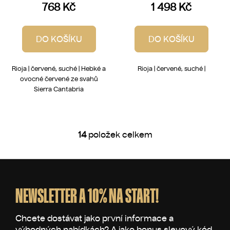
768 Kč
1 498 Kč
DO KOŠÍKU
DO KOŠÍKU
Rioja | červené, suché | Hebké a
Rioja | červené, suché |
ovocné červené ze svahů
Sierra Cantabria
14
položek celkem
O
v
l
Z
á
á
d
p
NEWSLETTER A 10% NA START!
a
a
c
t
í
p