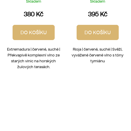
Laderas 2022
Skladem
Skladem
380 Kč
395 Kč
DO KOŠÍKU
DO KOŠÍKU
Extremadura | červené, suché |
Rioja | červené, suché | Svěží,
Překvapivě komplexní víno ze
vyvážené červené víno s tóny
starých vinic na horských
tymiánu
žulových terasách.