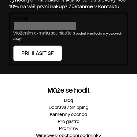
í
r
v
E-mail
k
y
v
Vložením e-mailu souhlasíte s
podmínkami ochrany osobních
ý
údajů
p
i
PŘIHLÁSIT SE
s
u
Může se hodit
Blog
Doprava / Shipping
Kamenný obchod
Pro gastro
Pro firmy
Winegeek: obchodní podmínky