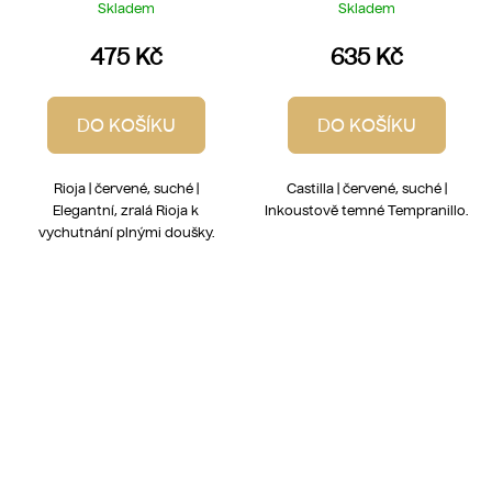
Blasfemia Old Vine
Skladem
Skladem
Tempranillo
475 Kč
635 Kč
DO KOŠÍKU
DO KOŠÍKU
Rioja | červené, suché |
Castilla | červené, suché |
Elegantní, zralá Rioja k
Inkoustově temné Tempranillo.
vychutnání plnými doušky.