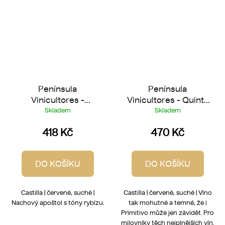
Península
Península
Vinicultores -
Vinicultores - Quinta
Apostata 2019
de Quercus 2021
Skladem
Skladem
418 Kč
470 Kč
DO KOŠÍKU
DO KOŠÍKU
Castilla | červené, suché |
Castilla | červené, suché | Víno
Nachový apoštol s tóny rybízu.
tak mohutné a temné, že i
Primitivo může jen závidět. Pro
milovníky těch nejplnějších vín.