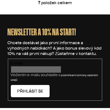
7
položek celkem
O
v
l
Z
á
á
d
p
NEWSLETTER A 10% NA START!
a
a
c
t
í
p
í
r
v
E-mail
k
y
v
Vložením e-mailu souhlasíte s
podmínkami ochrany osobních
ý
údajů
p
i
PŘIHLÁSIT SE
s
u