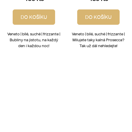
DO KOŠÍKU
DO KOŠÍKU
Veneto | bílé, suché | frizzante |
Veneto | bílé, suché | frizzante |
Bubliny na jistotu, na každý
Milujete taky kalná Prosecca?
den i každou noc!
Tak už dál nehledejte!