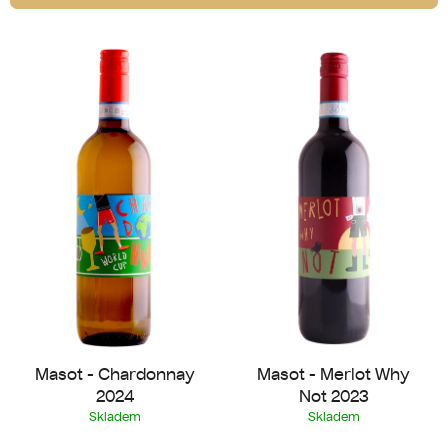
í
V
p
ý
r
p
o
i
d
s
u
p
k
r
t
o
ů
d
u
k
t
ů
Masot - Chardonnay
Masot - Merlot Why
2024
Not 2023
Skladem
Skladem