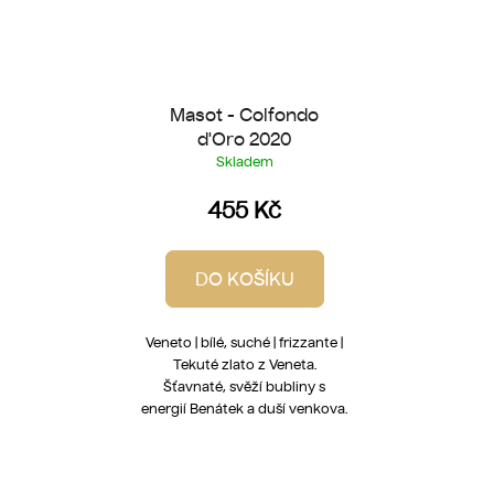
Masot - Colfondo
d'Oro 2020
Skladem
455 Kč
DO KOŠÍKU
Veneto | bílé, suché | frizzante |
Tekuté zlato z Veneta.
Šťavnaté, svěží bubliny s
energií Benátek a duší venkova.