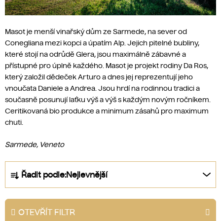
Masot je menší vinařský dům ze Sarmede, na sever od
Conegliana mezi kopci a úpatím Alp. Jejich pitelné bubliny,
které stojí na odrůdě Glera, jsou maximálně zábavné a
přístupné pro úplně každého. Masot je projekt rodiny Da Ros,
který založil dědeček Arturo a dnes jej reprezentují jeho
vnoučata Daniele a Andrea. Jsou hrdí na rodinnou tradici a
současně posunují laťku výš a výš s každým novým ročníkem.
Ceritikovaná bio produkce a minimum zásahů pro maximum
chuti.
Sarmede, Veneto
Ř
Řadit podle:
Nejlevnější
a
z
e
OTEVŘÍT FILTR
n