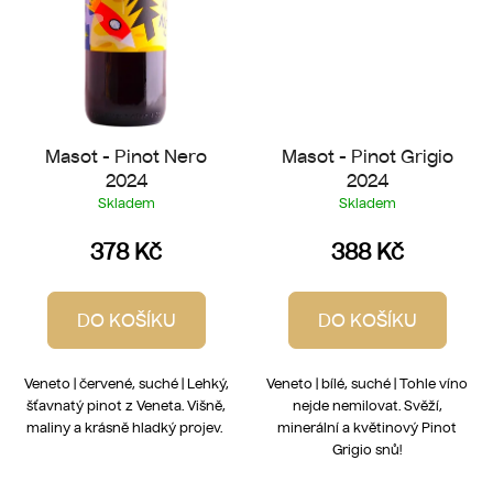
Masot - Pinot Nero
Masot - Pinot Grigio
2024
2024
Skladem
Skladem
378 Kč
388 Kč
DO KOŠÍKU
DO KOŠÍKU
Veneto | červené, suché | Lehký,
Veneto | bílé, suché | Tohle víno
šťavnatý pinot z Veneta. Višně,
nejde nemilovat. Svěží,
maliny a krásně hladký projev.
minerální a květinový Pinot
Grigio snů!