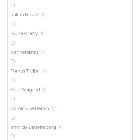
Jakub Novák
0
Dlúhé Grefty
0
Rennersistas
0
Tomáš Trejbal
0
Andi Weigand
0
Dominique Derain
0
Immich-Batterieberg
0