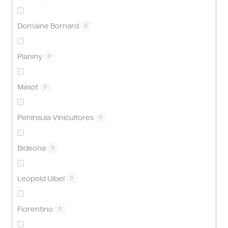
Domaine Bornard
0
Planiny
0
Masot
0
Península Vinicultores
0
Bideona
0
Leopold Uibel
0
Fiorentino
0