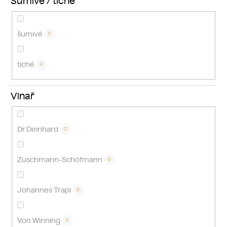
Šumivé / tiché
šumivé
0
tiché
0
Vinař
Dr.Deinhard
0
Zuschmann-Schöfmann
0
Johannes Trapl
0
Von Winning
0