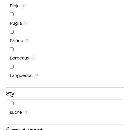
Rioja
8
Puglia
12
Rhône
7
Bordeaux
2
Languedoc
14
Styl
suché
3