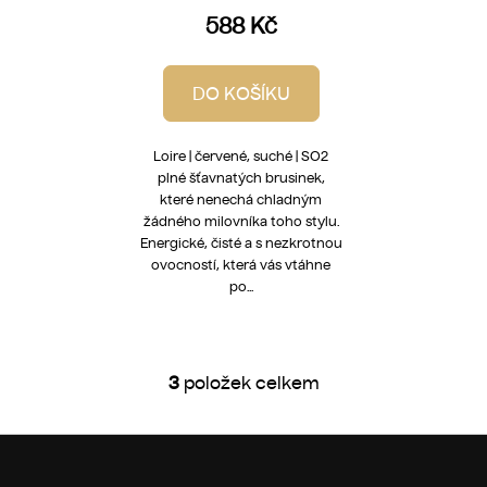
588 Kč
DO KOŠÍKU
Loire | červené, suché | SO2
plné šťavnatých brusinek,
které nenechá chladným
žádného milovníka toho stylu.
Energické, čisté a s nezkrotnou
ovocností, která vás vtáhne
po...
3
položek celkem
O
v
l
Z
á
á