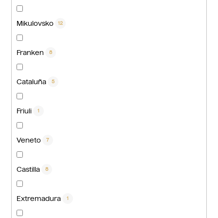
Mikulovsko
12
Franken
8
Cataluña
5
Friuli
1
Veneto
7
Castilla
8
Extremadura
1