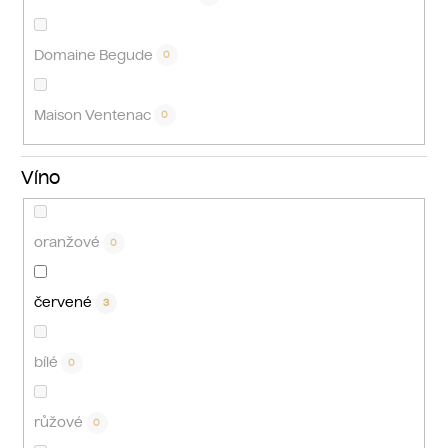
Domaine Begude
0
Maison Ventenac
0
Víno
oranžové
0
červené
3
bílé
0
růžové
0