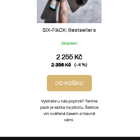
SIX-PACK: Bestsellers
Skladem
2 255 Kč
2 356 Kč
(–4 %)
DO KOŠÍKU
Vybíráte u nás poprvé? Tenhle
pack je sázka na jistotu. Šestice
vín ověřená časem a hlavně
vámi.