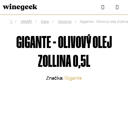
Přejít
Hledat
NÁ
na
KO
obsah
/
VINAŘI
/
Itálie
/
Gigante
/
Gigante - Olivový olej Zollina
Domů
GIGANTE - OLIVOVÝ OLEJ
ZOLLINA 0,5L
Značka:
Gigante