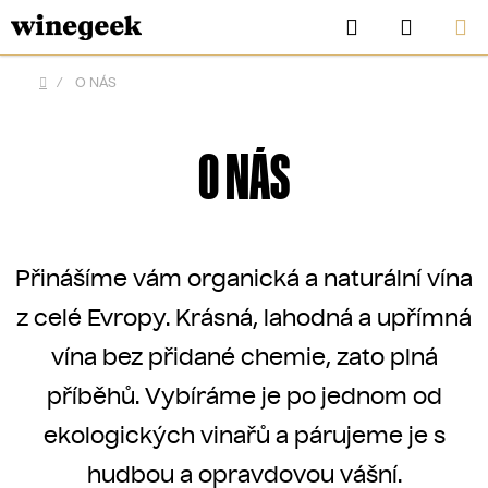
Přejít
Hledat
NÁKUP
na
KOŠÍK
obsah
/
O NÁS
Domů
O NÁS
Přinášíme vám organická a naturální vína
z celé Evropy. Krásná, lahodná a upřímná
vína bez přidané chemie, zato plná
CZK
příběhů. Vybíráme je po jednom od
ekologických vinařů a párujeme je s
hudbou a opravdovou vášní.