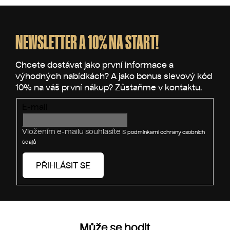
Z
á
p
NEWSLETTER A 10% NA START!
a
t
í
E-mail
Vložením e-mailu souhlasíte s
podmínkami ochrany osobních
údajů
PŘIHLÁSIT SE
Může se hodit