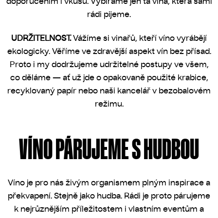
doporučením i vkusu. Vybíráme jen ta vína, která sami
rádi pijeme.
UDRŽITELNOST.
Vážíme si vinařů, kteří víno vyrábějí
ekologicky. Věříme ve zdravější aspekt vín bez přísad.
Proto i my dodržujeme udržitelné postupy ve všem,
co děláme — ať už jde o opakovaně použité krabice,
recyklovaný papír nebo naši kancelář v bezobalovém
režimu.
VÍNO PÁRUJEME S HUDBOU
Víno je pro nás živým organismem plným inspirace a
překvapení. Stejně jako hudba. Rádi je proto párujeme
k nejrůznějším příležitostem i vlastním eventům a