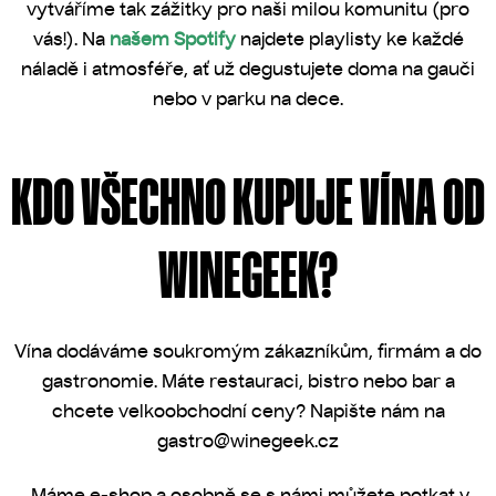
vytváříme tak zážitky pro naši milou komunitu (pro
vás!). Na
našem Spotify
najdete playlisty ke každé
náladě i atmosféře, ať už degustujete doma na gauči
nebo v parku na dece.
KDO VŠECHNO KUPUJE VÍNA OD
WINEGEEK?
Vína dodáváme soukromým zákazníkům, firmám a do
gastronomie. Máte restauraci, bistro nebo bar a
chcete velkoobchodní ceny? Napište nám na
gastro@winegeek.cz
Máme e-shop a osobně se s námi můžete potkat v