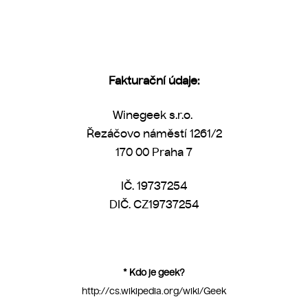
Fakturační údaje:
Winegeek s.r.o.
Řezáčovo náměstí 1261
/2
170 00 Praha
7
IČ. 19737254
DIČ. CZ
19737254
* Kdo je geek?
http://cs.wikipedia.org/wiki/Geek