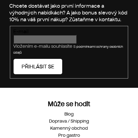
t
í
E-mail
Vložením e-mailu souhlasíte s
podmínkami ochrany osobních
údajů
PŘIHLÁSIT SE
Může se hodit
Blog
Doprava / Shipping
Kamenný obchod
Pro gastro