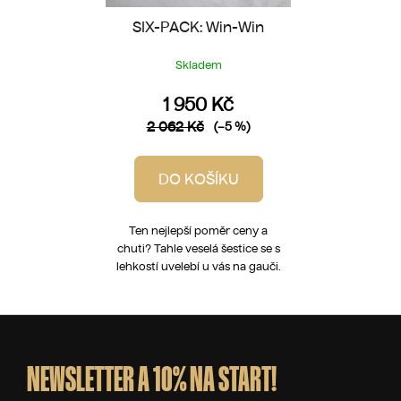
SIX-PACK: Win-Win
Skladem
1 950 Kč
2 062 Kč
(–5 %)
DO KOŠÍKU
Ten nejlepší poměr ceny a
chuti? Tahle veselá šestice se s
lehkostí uvelebí u vás na gauči.
Z
á
p
NEWSLETTER A 10% NA START!
a