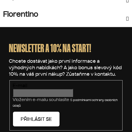
Fiorentino
Z
á
p
NEWSLETTER A 10% NA START!
a
t
í
E-mail
Vložením e-mailu souhlasíte s
podmínkami ochrany osobních
údajů
PŘIHLÁSIT SE