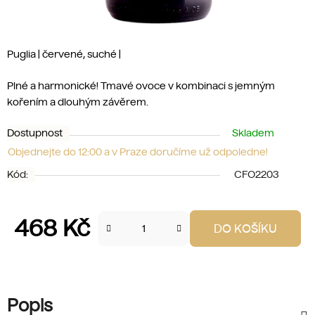
Puglia | červené, suché |
Plné a harmonické! Tmavé ovoce v kombinaci s jemným
kořením a dlouhým závěrem.
Dostupnost
Skladem
Objednejte do 12:00 a v Praze doručíme už odpoledne!
Kód:
CFO2203
468 Kč
DO KOŠÍKU
Měrná cena:
Popis