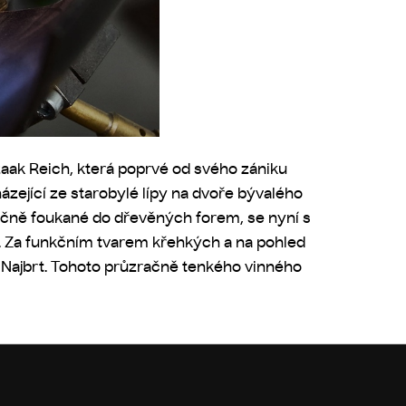
zaak Reich, která poprvé od svého zániku
házející ze starobylé lípy na dvoře bývalého
ručně foukané do dřevěných forem, se nyní s
y. Za funkčním tvarem křehkých a na pohled
eš Najbrt. Tohoto průzračně tenkého vinného