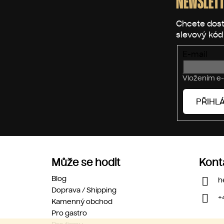
NEWSLETT
a
t
í
E-mail
Vložením e-
PŘIHLÁ
Může se hodit
Kont
Blog
h
Doprava / Shipping
+
Kamenný obchod
Pro gastro