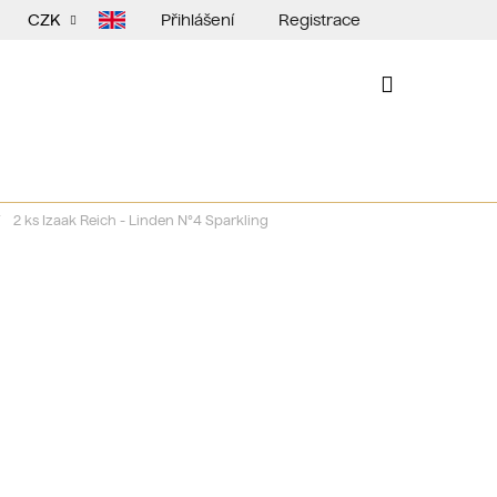
Přihlášení
Registrace
CZK
NÁKUPNÍ
KOŠÍK
2 ks Izaak Reich - Linden N°4 Sparkling