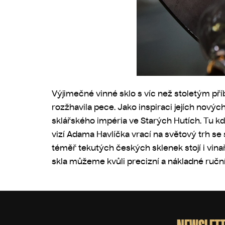
Výjimečné vinné sklo s víc než stoletým př
rozžhavila pece. Jako inspiraci jejích nových
sklářského impéria ve Starých Hutích. Tu k
vizí Adama Havlíčka vrací na světový trh s
téměř tekutých českých sklenek stojí i vinař
skla můžeme kvůli precizní a nákladné ruční
Z
á
p