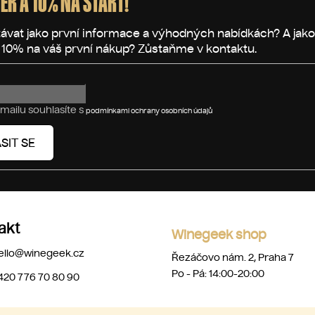
ER A 10% NA START!
mailu souhlasíte s
podmínkami ochrany osobních údajů
SIT SE
akt
Winegeek shop
ello
@
winegeek.cz
Řezáčovo nám. 2, Praha 7
Po - Pá: 14:00-20:00
420 776 70 80 90