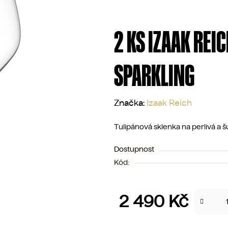
2 KS IZAAK REIC
SPARKLING
Značka:
Izaak Reich
Tulipánová sklenka na perlivá a 
Dostupnost
Kód:
2 490 Kč
Měrná cena: