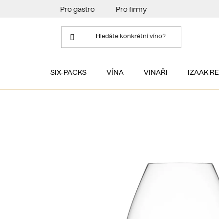
Přejít
Pro gastro
Pro firmy
na
obsah
SIX-PACKS
VÍNA
VINAŘI
IZAAK R