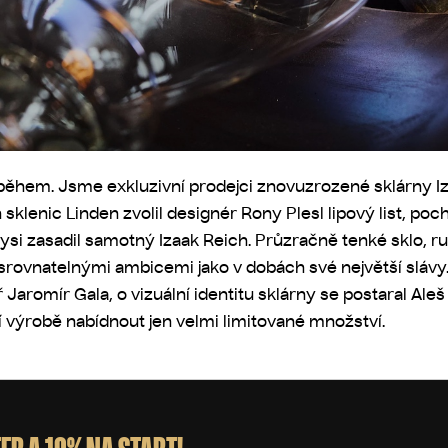
íběhem. Jsme exkluzivní prodejci znovuzrozené sklárny I
 sklenic Linden zvolil designér Rony Plesl lipový list, poc
dysi zasadil samotný Izaak Reich. Průzračně tenké sklo, 
e srovnatelnými ambicemi jako v dobách své největší sláv
 Jaromír Gala, o vizuální identitu sklárny se postaral Al
 výrobě nabídnout jen velmi limitované množství.