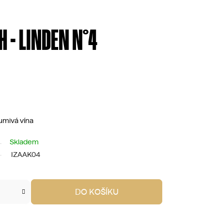
H - LINDEN N°4
šumivá vína
Skladem
IZAAK04
DO KOŠÍKU