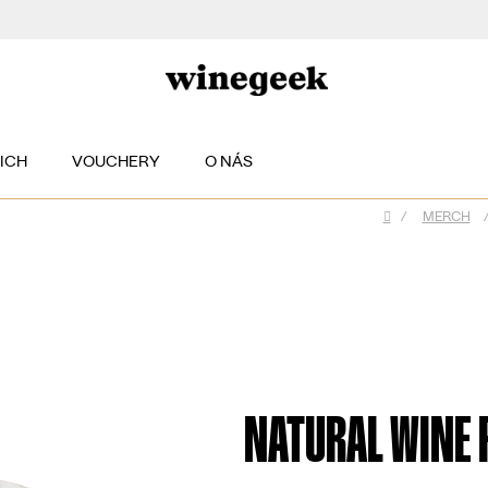
EICH
VOUCHERY
O NÁS
/
MERCH
Domů
NATURAL WINE F