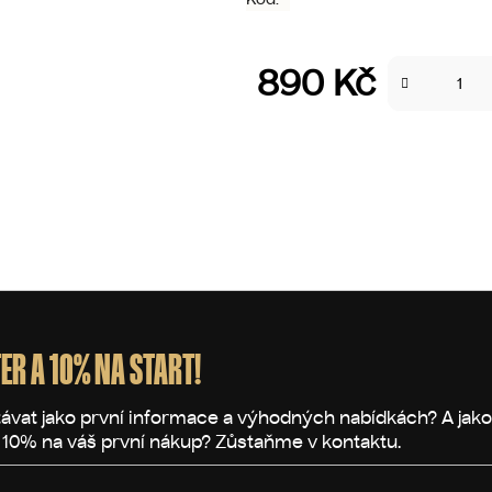
890 Kč
Měrná cena:
ER A 10% NA START!