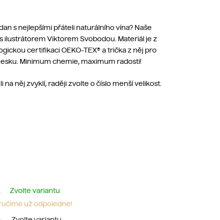
n s nejlepšími přáteli naturálního vína? Naše
i s ilustrátorem Viktorem Svobodou. Materiál je z
gickou certifikaci OEKO-TEX® a trička z něj pro
 v Česku. Minimum chemie, maximum radosti!
i na něj zvyklí, raději zvolte o číslo menší velikost.
Zvolte variantu
oručíme už odpoledne!
Zvolte variantu