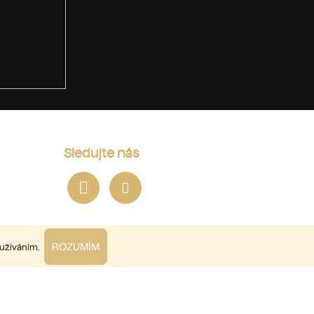
Sledujte nás
ROZUMÍM
oužíváním.