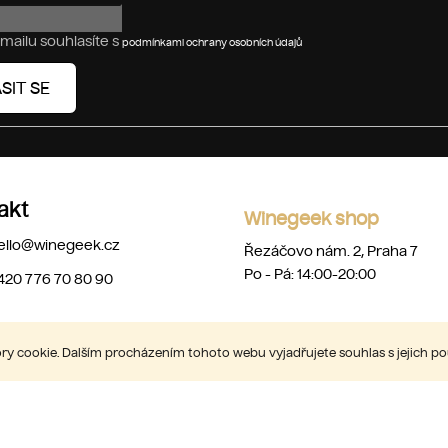
mailu souhlasíte s
podmínkami ochrany osobních údajů
SIT SE
akt
Winegeek shop
ello
@
winegeek.cz
Řezáčovo nám. 2, Praha 7
Po - Pá: 14:00-20:00
420 776 70 80 90
y cookie. Dalším procházením tohoto webu vyjadřujete souhlas s jejich p