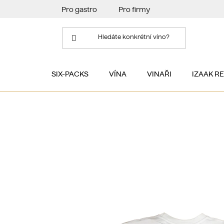
Přejít
Pro gastro
Pro firmy
na
obsah
SIX-PACKS
VÍNA
VINAŘI
IZAAK R