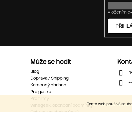
Vložením e-
PŘIHLÁ
Může se hodit
Kont
Blog
h
Doprava / Shipping
+
Kamenný obchod
Pro gastro
Pro firmy
Tento web používá soubor
Winegeek: obchodní podmínky
Ochrana osobních údajů
Kariéra
Kontakty