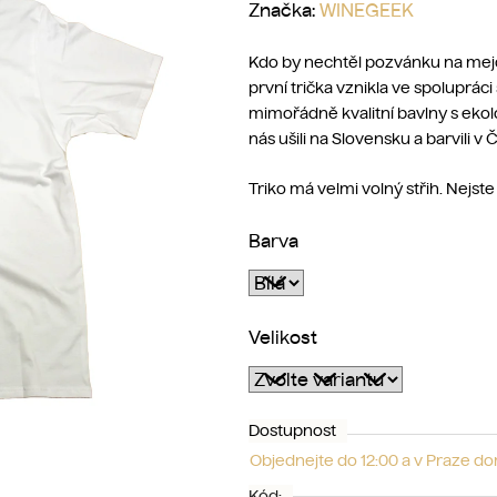
Značka:
WINEGEEK
Kdo by nechtěl pozvánku na mejda
první trička vznikla ve spoluprác
mimořádně kvalitní bavlny s ekolo
nás ušili na Slovensku a barvili
Triko má velmi volný střih. Nejste l
Barva
Velikost
Dostupnost
Objednejte do 12:00 a v Praze d
Kód: