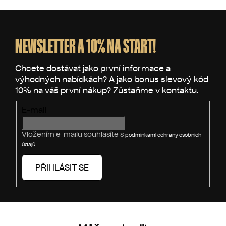
Měrná cena:
Z
á
p
NEWSLETTER A 10% NA START!
a
t
í
E-mail
Vložením e-mailu souhlasíte s
podmínkami ochrany osobních
údajů
PŘIHLÁSIT SE