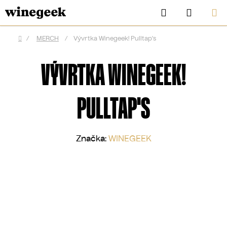
Přejít
Hledat
NÁKUP
na
KOŠÍK
obsah
/
MERCH
/
Vývrtka Winegeek! Pulltap's
Domů
VÝVRTKA WINEGEEK!
PULLTAP'S
Značka:
WINEGEEK
CZK