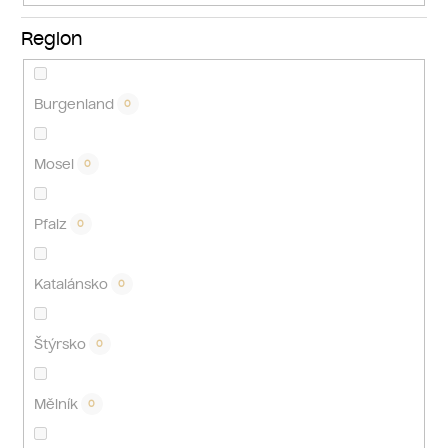
Region
Burgenland
0
Mosel
0
Pfalz
0
Katalánsko
0
Štýrsko
0
Mělník
0