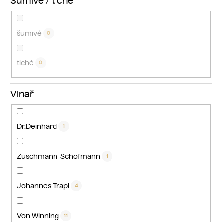
Šumivé / tiché
šumivé
0
tiché
0
Vinař
Dr.Deinhard
1
Zuschmann-Schöfmann
1
Johannes Trapl
4
Von Winning
11