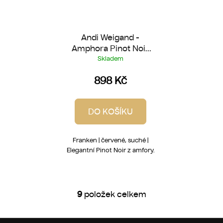
Andi Weigand -
Amphora Pinot Noir
2024
Skladem
898 Kč
DO KOŠÍKU
Franken | červené, suché |
Elegantní Pinot Noir z amfory.
9
položek celkem
O
v
l