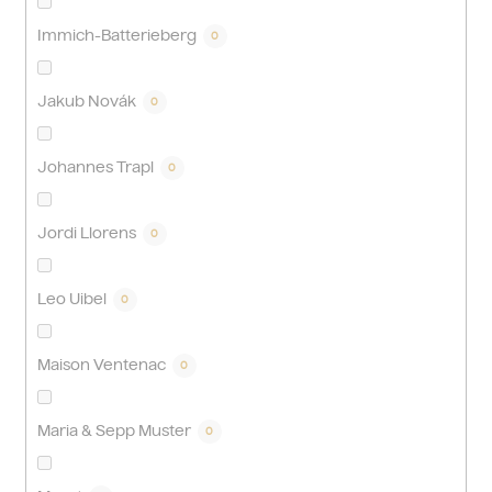
Immich-Batterieberg
0
Jakub Novák
0
Johannes Trapl
0
Jordi Llorens
0
Leo Uibel
0
Maison Ventenac
0
Maria & Sepp Muster
0