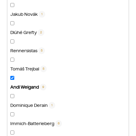
Jakub Novák
1
Dlúhé Grefty
2
Rennersistas
5
Tomáš Trejbal
5
Andi Weigand
9
Dominique Derain
1
Immich-Batterieberg
6