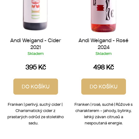
d
u
k
t
ů
Andi Weigand - Cider
Andi Weigand - Rosé
2021
2024
Skladem
Skladem
395 Kč
498 Kč
DO KOŠÍKU
DO KOŠÍKU
Franken | perlivý, suchý cider |
Franken | rosé, suché | Růžové s
Charismatický cider z
charakterem – jahody, bylinky,
prastarých odrůd ze stoletého
lehký závan citrusů a
sadu.
nespoutaná energie.