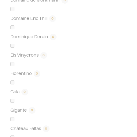
Domaine de Montmarin
0
Domaine Eric Thill
0
Dominique Derain
0
Els Vinyerons
0
Fiorentino
0
Gala
0
Gigante
0
Château Falfas
0