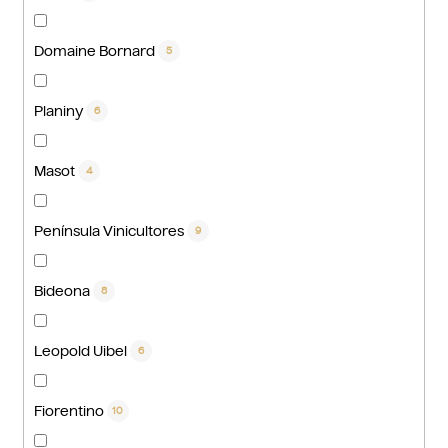
Domaine Bornard
5
Planiny
6
Masot
4
Península Vinicultores
9
Bideona
8
Leopold Uibel
6
Fiorentino
10