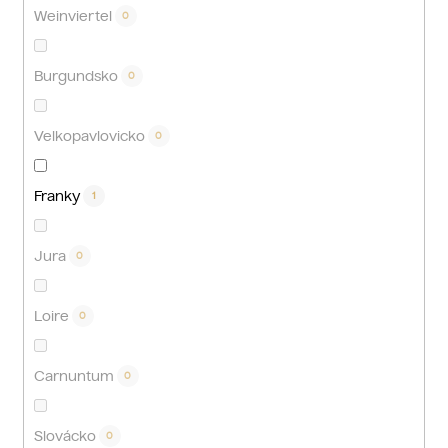
Weinviertel
0
Burgundsko
0
Velkopavlovicko
0
Franky
1
Jura
0
Loire
0
Carnuntum
0
Slovácko
0