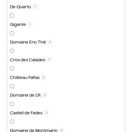
De Quarto
1
Gigante
1
Domaine Eric Thill
4
Cros des Calades
7
Château Falfas
2
Domaine de L'R
3
Castell de Fades
3
Domaine de Montmarin
6