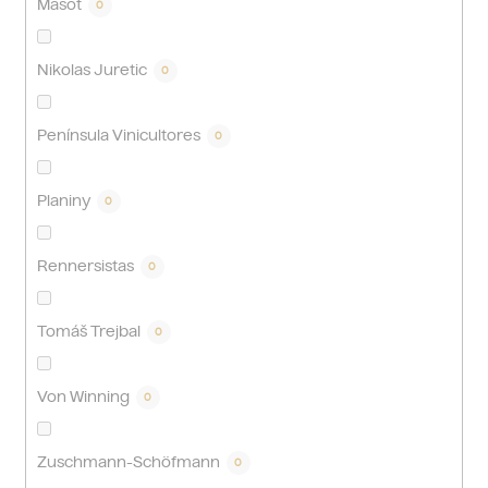
Masot
0
Nikolas Juretic
0
Península Vinicultores
0
Planiny
0
Rennersistas
0
Tomáš Trejbal
0
Von Winning
0
Zuschmann-Schöfmann
0