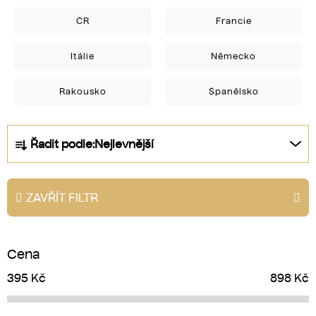
ČR
Francie
Itálie
Německo
Rakousko
Španělsko
Ř
Řadit podle:
Nejlevnější
a
z
e
ZAVŘÍT FILTR
n
í
p
Cena
r
o
395
Kč
898
Kč
d