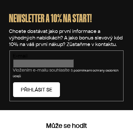
Z
á
á
d
p
NEWSLETTER A 10% NA START!
a
a
c
t
í
p
í
r
v
E-mail
k
y
v
Vložením e-mailu souhlasíte s
podmínkami ochrany osobních
ý
údajů
p
i
PŘIHLÁSIT SE
s
u
Může se hodit