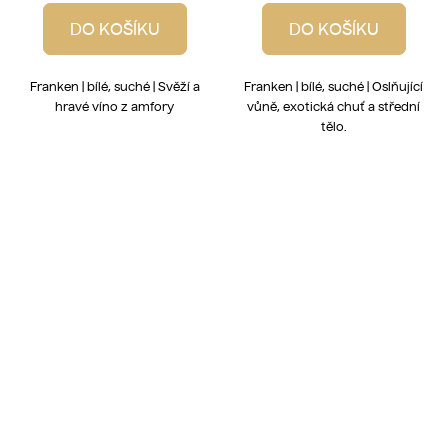
DO KOŠÍKU
DO KOŠÍKU
Franken | bílé, suché | Svěží a
Franken | bílé, suché | Oslňující
hravé víno z amfory
vůně, exotická chuť a střední
tělo.