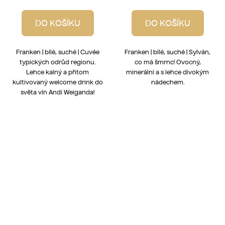
DO KOŠÍKU
DO KOŠÍKU
Franken | bílé, suché | Cuvée
Franken | bílé, suché | Sylván,
typických odrůd regionu.
co má šmrnc! Ovocný,
Lehce kalný a přitom
minerální a s lehce divokým
kultivovaný welcome drink do
nádechem.
světa vín Andi Weiganda!