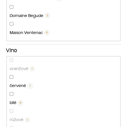
Domaine Begude
2
Maison Ventenac
6
Víno
oranžové
0
červené
1
bílé
6
růžové
0