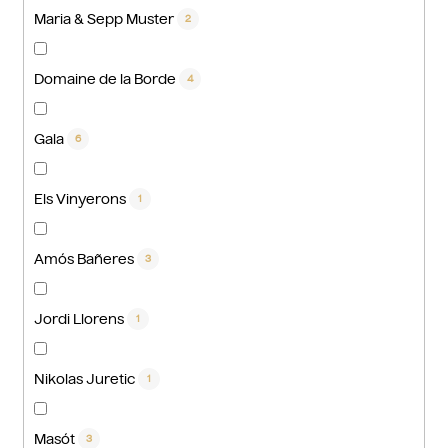
Maria & Sepp Muster
2
Domaine de la Borde
4
Gala
6
Els Vinyerons
1
Amós Bañeres
3
Jordi Llorens
1
Nikolas Juretic
1
Masót
3