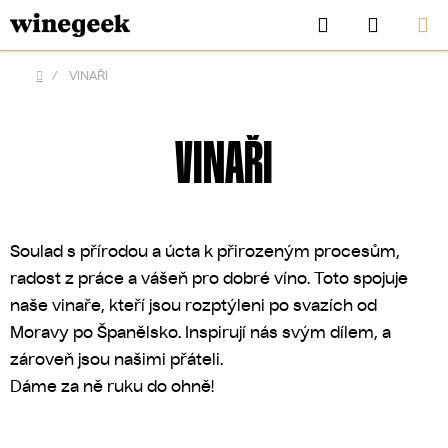
Přejít
Hledat
NÁKUP
na
KOŠÍK
obsah
/
VINAŘI
Domů
VINAŘI
Soulad s přírodou a úcta k přirozeným procesům,
radost z práce a vášeň pro dobré víno. Toto spojuje
naše vinaře, kteří jsou rozptýleni po svazích od
Moravy po Španělsko. Inspirují nás svým dílem, a
CZK
zároveň jsou našimi přáteli.
Dáme za ně ruku do ohně!