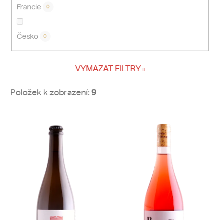
Francie
0
Česko
0
VYMAZAT FILTRY
Položek k zobrazení:
9
V
ý
p
i
s
p
r
o