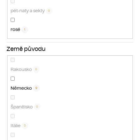
pét-naty a sekty
0
rosé
1
Země původu
Rakousko
0
Německo
9
Španělsko
0
Itálie
0