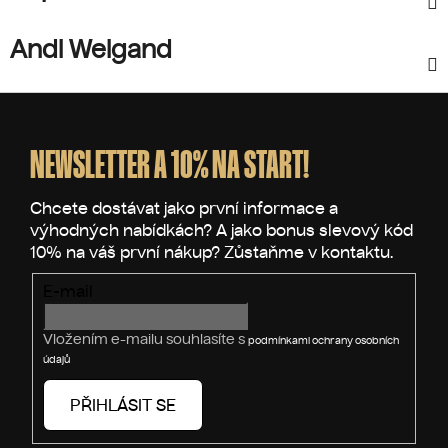
Andi Weigand
Z
á
p
NEWSLETTER A 10% NA START!
a
t
í
E-mail
Vložením e-mailu souhlasíte s
podmínkami ochrany osobních
údajů
PŘIHLÁSIT SE