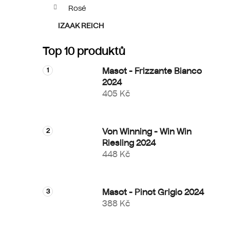
p
Rosé
a
IZAAK REICH
l
n
e
Top 10 produktů
l
Masot - Frizzante Bianco
2024
405 Kč
Von Winning - Win Win
Riesling 2024
448 Kč
Masot - Pinot Grigio 2024
388 Kč