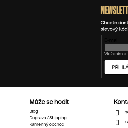
á
p
NEWSLETT
a
t
í
E-mail
Vložením e-
PŘIHLÁ
Může se hodit
Kont
Blog
h
Doprava / Shipping
+
Kamenný obchod