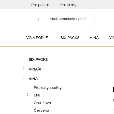
Přejít
Pro gastro
Pro firmy
na
obsah
VÍNA PODLE...
SIX-PACKS
VÍNA
VI
P
K
Přeskočit
SIX-PACKS
a
kategorie
o
t
VINAŘI
s
e
t
g
VÍNA
r
o
Pét-naty a sekty
a
r
Bílá
i
n
e
n
Oranžová
.
i
í
Červená