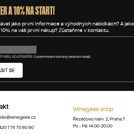
ER A 10% NA START!
mailu souhlasíte s
podmínkami ochrany osobních údajů
SIT SE
akt
Winegeek shop
ello
@
winegeek.cz
Řezáčovo nám. 2, Praha 7
Po - Pá: 14:00-20:00
420 776 70 80 90