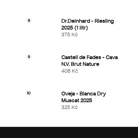
Dr.Deinhard - Riesling
2025 (1 litr)
375 Kč
Castell de Fades - Cava
N.V. Brut Nature
408 Kč
Oveja - Blanca Dry
Muscat 2025
325 Kč
Z