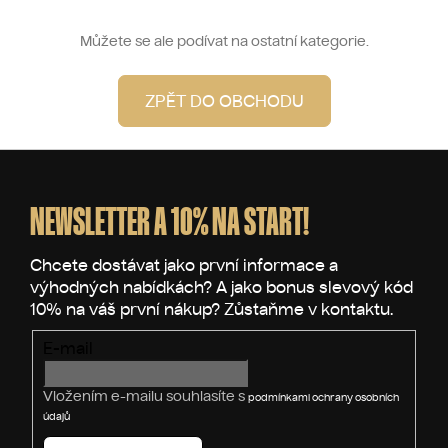
Můžete se ale podívat na ostatní kategorie.
ZPĚT DO OBCHODU
Z
á
p
NEWSLETTER A 10% NA START!
a
t
í
E-mail
Vložením e-mailu souhlasíte s
podmínkami ochrany osobních
údajů