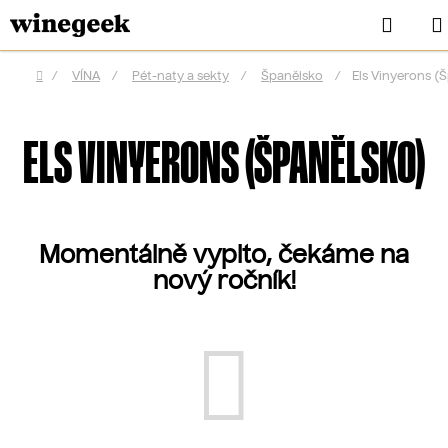
Přejít
Hleda
na
obsah
/
VÍNA
/
Pét-naty a sekty
/
Španělsko
/
Els Vinyerons (
Domů
ELS VINYERONS (ŠPANĚLSKO)
Momentálně vypito, čekáme na
nový ročník!