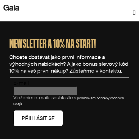
Gala
Z
á
p
NEWSLETTER A 10% NA START!
a
t
í
E-mail
Vložením e-mailu souhlasíte s
podmínkami ochrany osobních
údajů
PŘIHLÁSIT SE