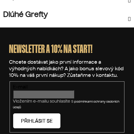
Dlúhé Grefty
Z
á
p
NEWSLETTER A 10% NA START!
a
t
í
E-mail
Vložením e-mailu souhlasíte s
podmínkami ochrany osobních
údajů
PŘIHLÁSIT SE