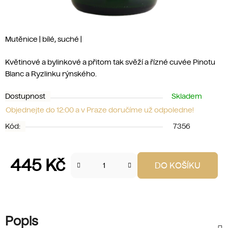
Mutěnice | bílé, suché |
Květinové a bylinkové a přitom tak svěží a řízné cuvée Pinotu
Blanc a Ryzlinku rýnského.
Dostupnost
Skladem
Objednejte do 12:00 a v Praze doručíme už odpoledne!
Kód:
7356
445 Kč
DO KOŠÍKU
Měrná cena:
Popis