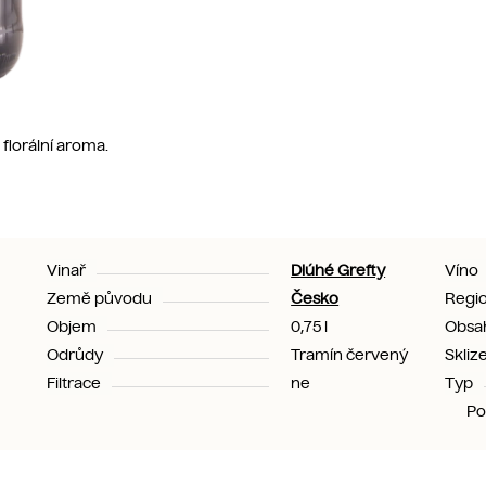
florální aroma.
Vinař
Dlúhé Grefty
Víno
Země původu
Česko
Regi
Objem
0,75 l
Obsah
Odrůdy
Tramín červený
Skliz
Filtrace
ne
Typ
Po