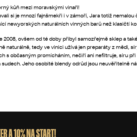
černý kůň mezi moravskými vinaři!
vali si je mnozí fajnšmekři i v zámoří, Jara totiž nemalou
ěvnící newyorských naturálních vinných barů než klasičtí 
oce 2008, ovšem od té doby přibyl samozřejmě sklep a tak
tně naturálně, tedy ve vinici užívá jen preparáty z mědi, 
ech s občasným promícháním, nečiří ani nefiltruje, síru př
ch sudech. Jeho osobité blendy odrůd jsou neuvěřitelně n
ER A 10% NA START!