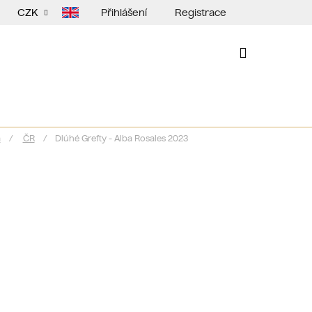
Přihlášení
Registrace
CZK
NÁKUPNÍ
KOŠÍK
á
/
ČR
/
Dlúhé Grefty - Alba Rosales 2023