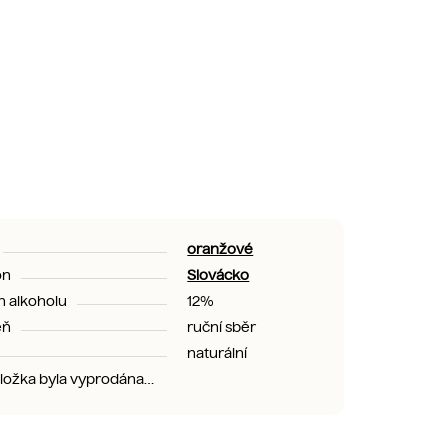
oranžové
on
Slovácko
 alkoholu
12%
eň
ruční sběr
naturální
ložka byla vyprodána…