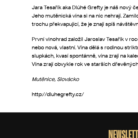
Jara Tesařík aka Dlúhé Grefty je náš nový 
Jeho mutěnická vína si na nic nehrají. Zamilo
trochu překvapující, že je znají spíš návšt
První vinohrad založil Jaroslav Tesařík v r
nebo nová, vlastní. Vína dělá s rodinou strik
slupkách, kvasí spontánně, vína zrají na kal
Vína zrají obvykle rok ve starších dřevěný
Mutěnice, Slovácko
http://dluhegrefty.cz/
Z
á
p
NEWSLETT