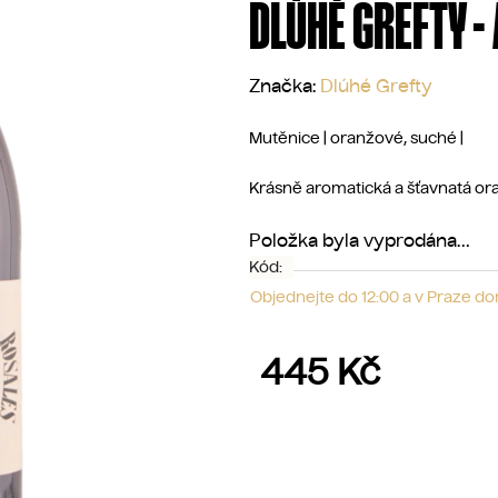
DLÚHÉ GREFTY -
Značka:
Dlúhé Grefty
Mutěnice | oranžové, suché |
Krásně aromatická a šťavnatá ora
Položka byla vyprodána…
Kód:
Objednejte do 12:00 a v Praze d
445 Kč
Měrná cena: