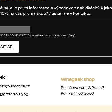
mailu souhlasíte s
podmínkami ochrany osobních údajů
SIT SE
akt
Winegeek shop
ello
@
winegeek.cz
Řezáčovo nám. 2, Praha 7
Po - Pá: 14:00-20:00
420 776 70 80 90