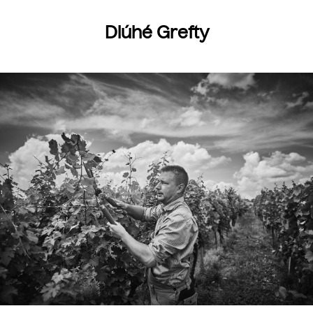
Dlúhé Grefty