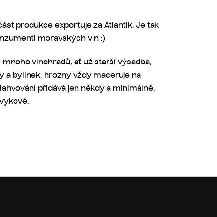
 část produkce exportuje za Atlantik. Je tak
konzumenti moravských vín :)
é mnoho vinohradů, ať už starší výsadba,
síry a bylinek, hrozny vždy maceruje na
i lahvování přidává jen někdy a minimálně.
ávykové.