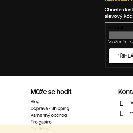
a
t
í
E-mail
Vložením e-
PŘIHLÁ
Může se hodit
Kont
Blog
h
Doprava / Shipping
+
Kamenný obchod
Pro gastro
Pro firmy