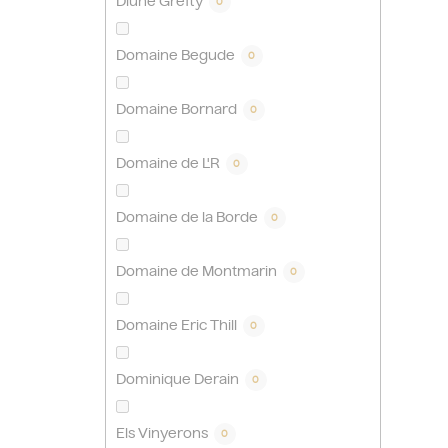
Dlúhé Grefty
0
Domaine Begude
0
Domaine Bornard
0
Domaine de L'R
0
Domaine de la Borde
0
Domaine de Montmarin
0
Domaine Eric Thill
0
Dominique Derain
0
Els Vinyerons
0