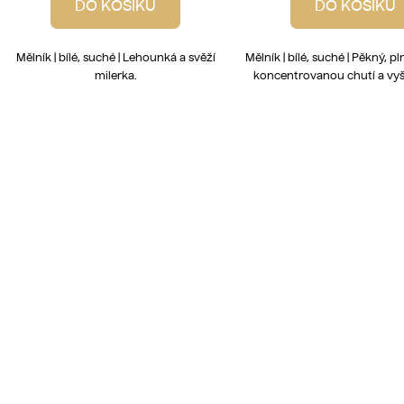
DO KOŠÍKU
DO KOŠÍKU
Mělník | bílé, suché | Lehounká a svěží
Mělník | bílé, suché | Pěkný, pl
milerka.
koncentrovanou chutí a vyš