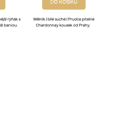
DO KOŠÍKU
nější rýňák s
Mělník | bílé suché | Prudce pitelné
ší barvou.
Chardonnay kousek od Prahy.