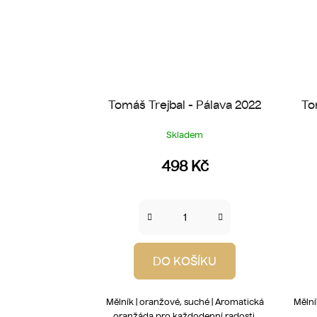
Tomáš Trejbal - Pálava 2022
To
Skladem
498 Kč
DO KOŠÍKU
Mělník | oranžové, suché | Aromatická
Mělní
oranžáda pro každodenní radosti.