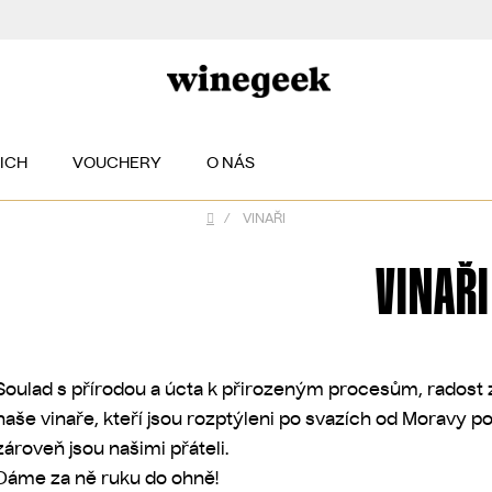
EICH
VOUCHERY
O NÁS
/
VINAŘI
Domů
VINAŘI
Soulad s přírodou a úcta k přirozeným procesům, radost z
naše vinaře, kteří jsou rozptýleni po svazích od Moravy po
zároveň jsou našimi přáteli.
Dáme za ně ruku do ohně!