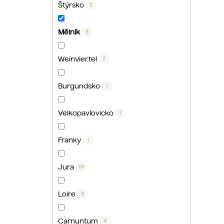
Štýrsko
2
Mělník
5
Weinviertel
7
Burgundsko
1
Velkopavlovicko
1
Franky
1
Jura
13
Loire
3
Carnuntum
4