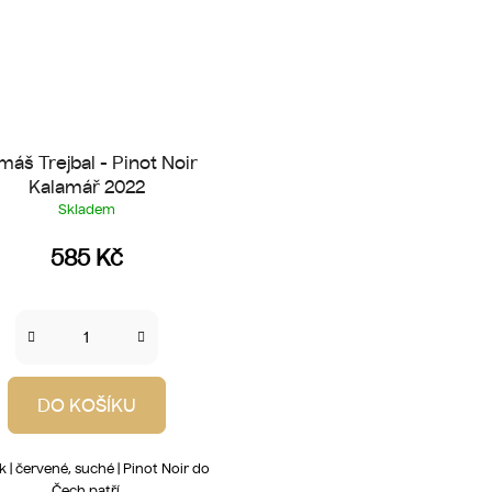
máš Trejbal - Pinot Noir
Kalamář 2022
Skladem
585 Kč
DO KOŠÍKU
k | červené, suché | Pinot Noir do
Čech patří.