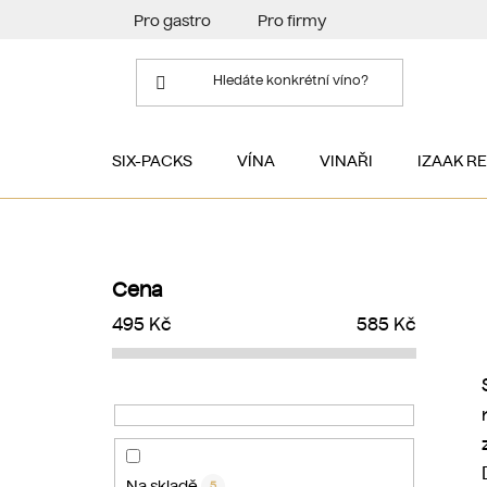
Přejít
Pro gastro
Pro firmy
na
obsah
SIX-PACKS
VÍNA
VINAŘI
IZAAK R
P
o
Cena
s
495
Kč
585
Kč
t
r
a
n
n
í
Na skladě
5