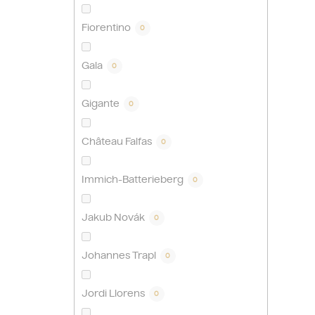
Fiorentino
0
Gala
0
Gigante
0
Château Falfas
0
Immich-Batterieberg
0
Jakub Novák
0
Johannes Trapl
0
Jordi Llorens
0