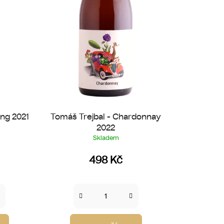
k
t
ů
ing 2021
Tomáš Trejbal - Chardonnay
2022
Skladem
498 Kč