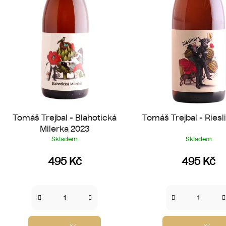
d
u
k
t
ů
Tomáš Trejbal - Blahotická
Tomáš Trejbal - Riesl
Milerka 2023
Skladem
Skladem
495 Kč
495 Kč