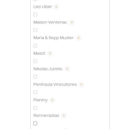
Leo Uibel
0
Maison Ventenac
0
Maria & Sepp Muster
0
Masot
0
Nikolas Juretic
0
Península Vinicultores
0
Planiny
0
Rennersistas
0