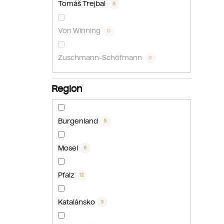
Tomáš Trejbal
5
Von Winning
0
Zuschmann-Schöfmann
0
Region
Burgenland
5
Mosel
6
Pfalz
12
Katalánsko
3