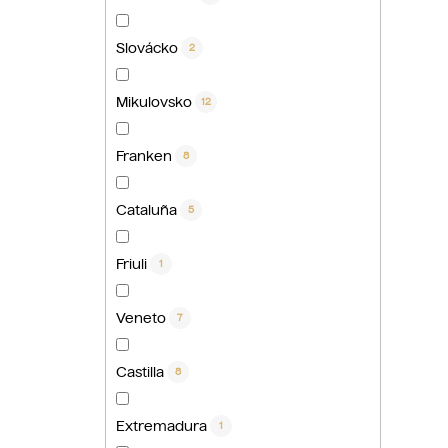
Slovácko
2
Mikulovsko
12
Franken
8
Cataluña
5
Friuli
1
Veneto
7
Castilla
8
Extremadura
1