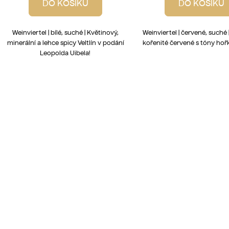
DO KOŠÍKU
DO KOŠÍKU
Weinviertel | bílé, suché | Květinový,
Weinviertel | červené, suché 
minerální a lehce spicy Veltlín v podání
kořenité červené s tóny hoř
Leopolda Uibela!