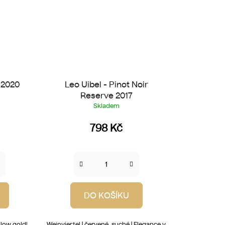
 2020
Leo Uibel - Pinot Noir
Reserve 2017
Skladem
798 Kč
DO KOŠÍKU
llow gold!
Weinviertel | červené, suché | Elegance v