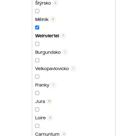
Štýrsko
2
Mělník
5
Weinviertel
7
Burgundsko
1
Velkopavlovicko
1
Franky
1
Jura
13
Loire
3
Carnuntum
4