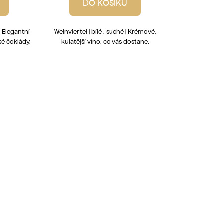
DO KOŠÍKU
| Elegantní
Weinviertel | bílé , suché | Krémové,
ké čoklády.
kulatější víno, co vás dostane.