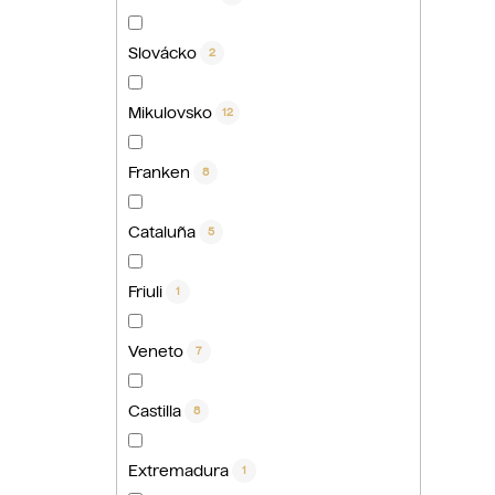
Slovácko
2
Mikulovsko
12
Franken
8
Cataluña
5
Friuli
1
Veneto
7
Castilla
8
Extremadura
1