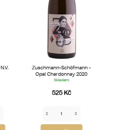
k
t
ů
N.V.
Zuschmann-Schöfmann -
Opal Chardonnay 2020
Skladem
525 Kč