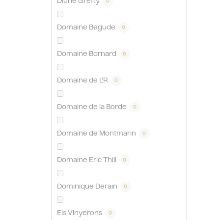
Dlúhé Grefty
0
Domaine Begude
0
Domaine Bornard
0
Domaine de L'R
0
Domaine de la Borde
0
Domaine de Montmarin
0
Domaine Eric Thill
0
Dominique Derain
0
Els Vinyerons
0