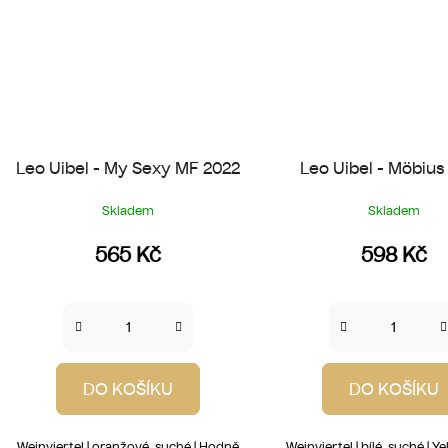
Leo Uibel - My Sexy MF 2022
Leo Uibel - Möbius
Skladem
Skladem
565 Kč
598 Kč
DO KOŠÍKU
DO KOŠÍKU
Weinviertel | oranžové, suché | Hodně
Weinviertel | bílé, suché | Ye