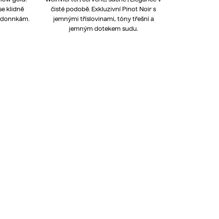
se klidně
čisté podobě. Exkluzivní Pinot Noir s
ardonnkám.
jemnými tříslovinami, tóny třešní a
jemným dotekem sudu.