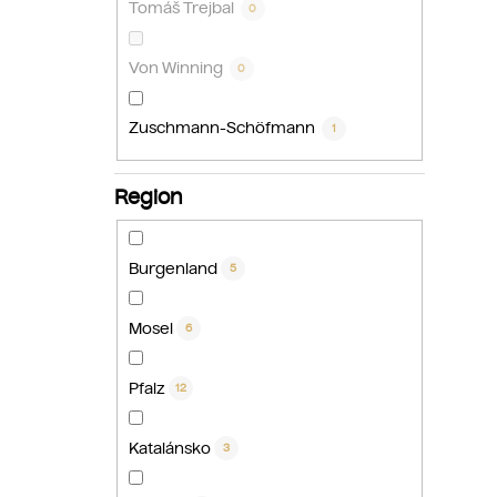
Tomáš Trejbal
0
Von Winning
0
Zuschmann-Schöfmann
1
Region
Burgenland
5
Mosel
6
Pfalz
12
Katalánsko
3