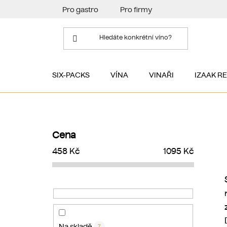
Přejít
Pro gastro
Pro firmy
na
obsah
SIX-PACKS
VÍNA
VINAŘI
IZAAK R
P
o
Cena
s
458
Kč
1095
Kč
t
r
a
n
n
í
Na skladě
7