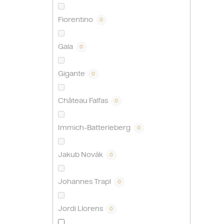
Fiorentino
0
Gala
0
Gigante
0
Château Falfas
0
Immich-Batterieberg
0
Jakub Novák
0
Johannes Trapl
0
Jordi Llorens
0