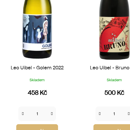
d
u
k
t
ů
Leo Uibel - Golem 2022
Leo Uibel - Bruno 
Skladem
Skladem
458 Kč
500 Kč