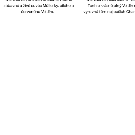
zábavné a živé cuvée Müllerky, bílého a
Tenhle krásně plný Veltlín 
červeného Veltlínu.
vyrovná těm nejlepších Ch