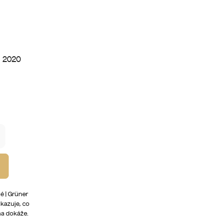
G 2020
é | Grüner
ukazuje, co
na dokáže.