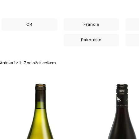
ČR
Francie
Rakousko
Stránka
1
z
1
-
7
položek celkem
V
ý
p
s
p
r
o