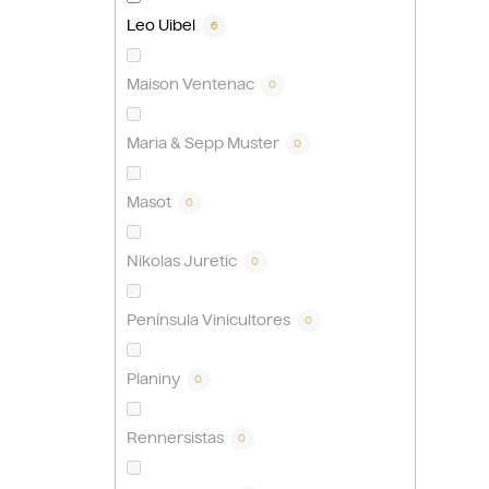
Leo Uibel
6
Maison Ventenac
0
Maria & Sepp Muster
0
Masot
0
Nikolas Juretic
0
Península Vinicultores
0
Planiny
0
Rennersistas
0