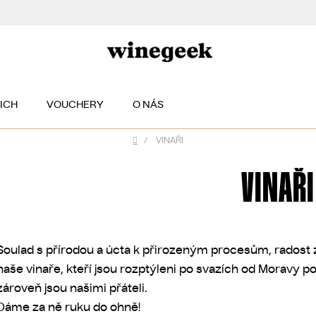
EICH
VOUCHERY
O NÁS
/
VINAŘI
Domů
VINAŘI
Soulad s přírodou a úcta k přirozeným procesům, radost z
naše vinaře, kteří jsou rozptýleni po svazích od Moravy po
zároveň jsou našimi přáteli.
Dáme za ně ruku do ohně!