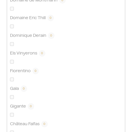
Domaine de Montmarin
0
Domaine Eric Thill
0
Dominique Derain
0
Els Vinyerons
0
Fiorentino
0
Gala
0
Gigante
0
Château Falfas
0