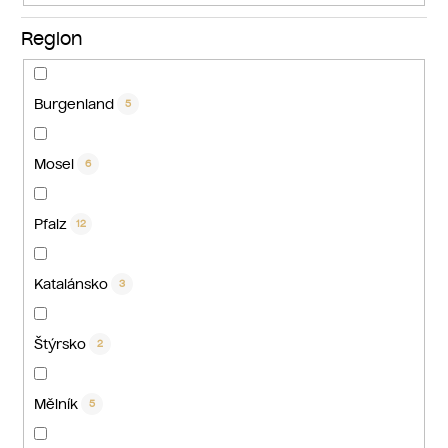
Region
Burgenland
5
Mosel
6
Pfalz
12
Katalánsko
3
Štýrsko
2
Mělník
5