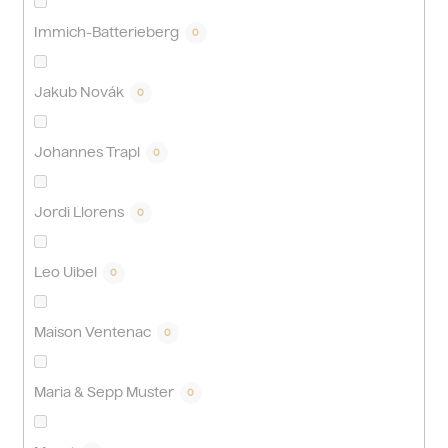
Immich-Batterieberg
0
Jakub Novák
0
Johannes Trapl
0
Jordi Llorens
0
Leo Uibel
0
Maison Ventenac
0
Maria & Sepp Muster
0