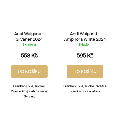
Andi Weigand -
Andi Weigand -
Silvaner 2024
Amphora White 2024
Skladem
Skladem
558 Kč
595 Kč
DO KOŠÍKU
DO KOŠÍKU
Franken | bílé, suché |
Franken | bílé, suché | Svěží a
Pravověrný nefiltrovaný
hravé víno z amfory
Sylván.