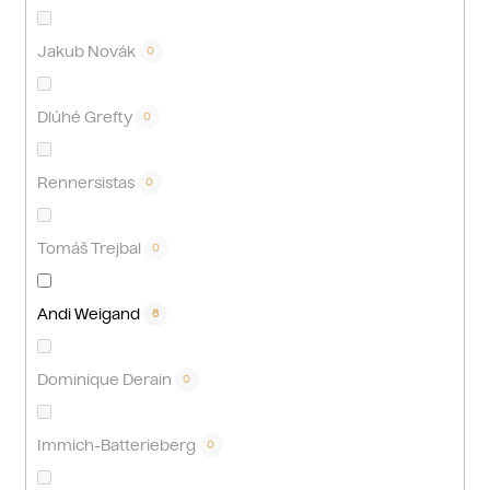
Jakub Novák
0
Dlúhé Grefty
0
Rennersistas
0
Tomáš Trejbal
0
Andi Weigand
8
Dominique Derain
0
Immich-Batterieberg
0