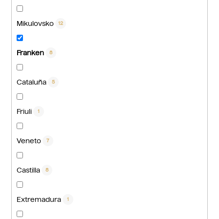
Mikulovsko
12
Franken
8
Cataluña
5
Friuli
1
Veneto
7
Castilla
8
Extremadura
1