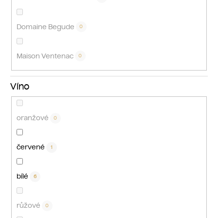
Domaine Begude
0
Maison Ventenac
0
Víno
oranžové
0
červené
1
bílé
6
růžové
0