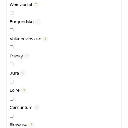
Weinviertel
7
Burgundsko
1
Velkopavlovicko
1
Franky
1
Jura
13
Loire
3
Carnuntum
4
Slovácko
2