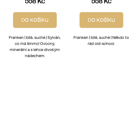
558 Kč
558 Kč
DO KOŠÍKU
DO KOŠÍKU
Franken | bílé, suché | Sylván,
Franken | bílé, suché | Někdo to
co má šmrnc! Ovocný,
rád old-school.
minerální a s lehce divokým
nádechem.