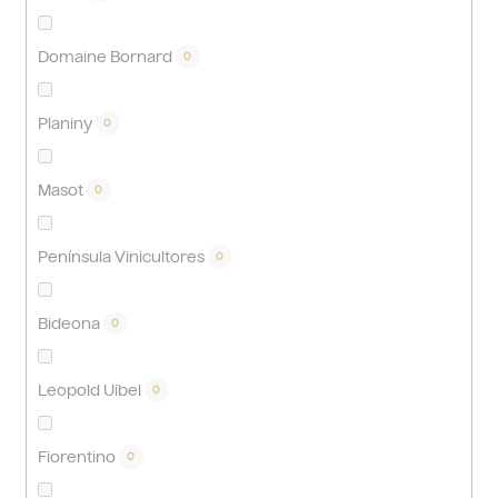
Domaine Bornard
0
Planiny
0
Masot
0
Península Vinicultores
0
Bideona
0
Leopold Uibel
0
Fiorentino
0