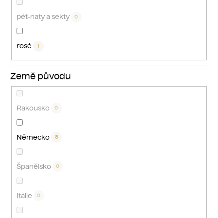
pét-naty a sekty
0
rosé
1
Země původu
Rakousko
0
Německo
8
Španělsko
0
Itálie
0