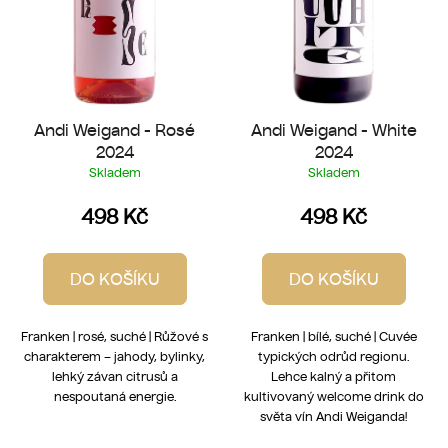
d
u
k
t
ů
Andi Weigand - Rosé
Andi Weigand - White
2024
2024
Skladem
Skladem
498 Kč
498 Kč
DO KOŠÍKU
DO KOŠÍKU
Franken | rosé, suché | Růžové s
Franken | bílé, suché | Cuvée
charakterem – jahody, bylinky,
typických odrůd regionu.
lehký závan citrusů a
Lehce kalný a přitom
nespoutaná energie.
kultivovaný welcome drink do
světa vín Andi Weiganda!