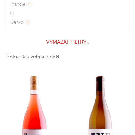
Francie
0
Česko
0
VYMAZAT FILTRY
Položek k zobrazení:
8
V
ý
p
i
s
p
r
o