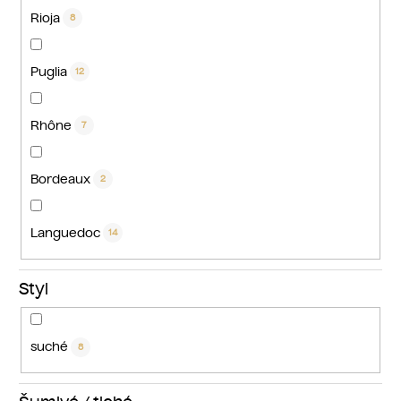
Rioja
8
Puglia
12
Rhône
7
Bordeaux
2
Languedoc
14
Styl
suché
8