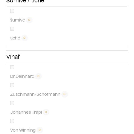
Šumivé / tiché
šumivé
0
tiché
0
Vinař
Dr.Deinhard
0
Zuschmann-Schöfmann
0
Johannes Trapl
0
Von Winning
0