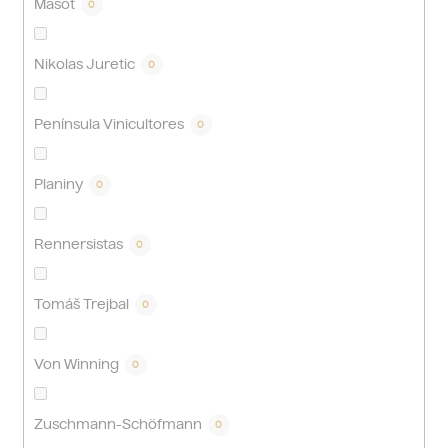
Masot
0
Nikolas Juretic
0
Península Vinicultores
0
Planiny
0
Rennersistas
0
Tomáš Trejbal
0
Von Winning
0
Zuschmann-Schöfmann
0