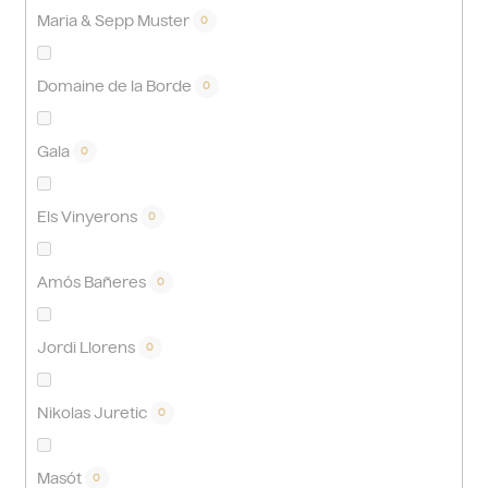
Maria & Sepp Muster
0
Domaine de la Borde
0
Gala
0
Els Vinyerons
0
Amós Bañeres
0
Jordi Llorens
0
Nikolas Juretic
0
Masót
0