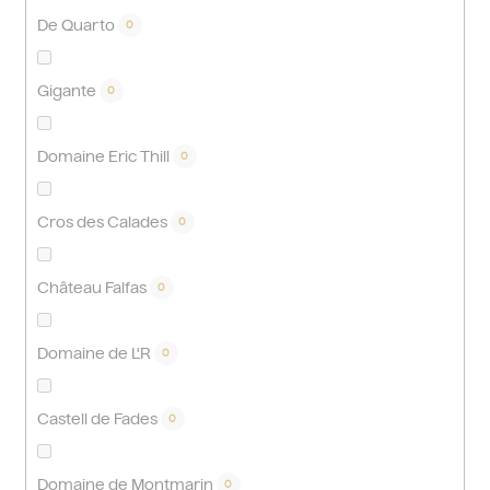
De Quarto
0
Gigante
0
Domaine Eric Thill
0
Cros des Calades
0
Château Falfas
0
Domaine de L'R
0
Castell de Fades
0
Domaine de Montmarin
0