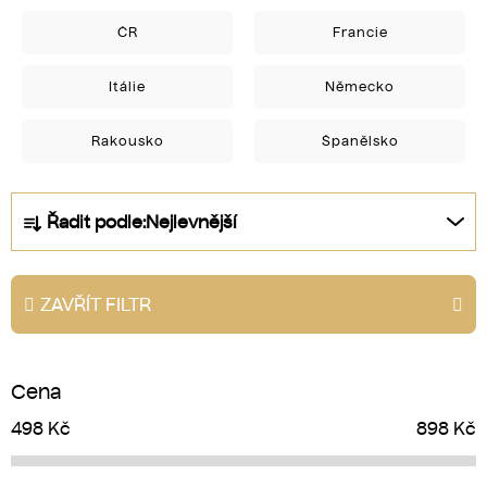
ČR
Francie
Itálie
Německo
Rakousko
Španělsko
Ř
Řadit podle:
Nejlevnější
a
z
e
ZAVŘÍT FILTR
n
í
p
Cena
r
o
498
Kč
898
Kč
d