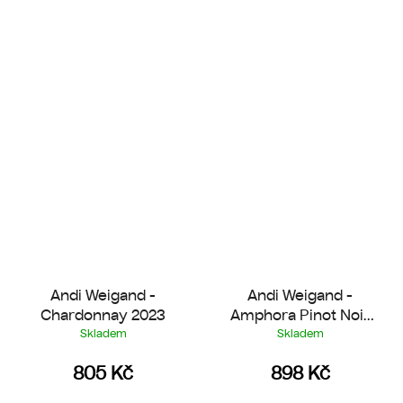
Andi Weigand -
Andi Weigand -
Chardonnay 2023
Amphora Pinot Noir
2024
Skladem
Skladem
805 Kč
898 Kč