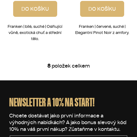
DO KOŠÍKU
DO KOŠÍKU
Franken | bílé, suché | Oslňující
Franken | červené, suché |
vůně, exotická chuť a střední
Elegantní Pinot Noir z amfory.
tělo.
8
položek celkem
O
v
l
Z
á
á
d
p
NEWSLETTER A 10% NA START!
a
a
c
t
í
p
í
r
v