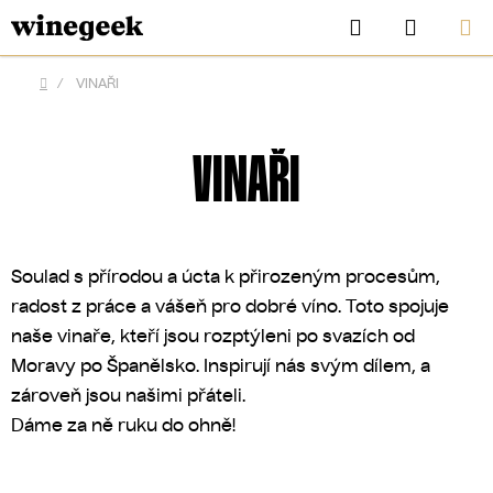
Přejít
Hledat
NÁKUP
na
KOŠÍK
obsah
/
VINAŘI
Domů
VINAŘI
Soulad s přírodou a úcta k přirozeným procesům,
radost z práce a vášeň pro dobré víno. Toto spojuje
naše vinaře, kteří jsou rozptýleni po svazích od
Moravy po Španělsko. Inspirují nás svým dílem, a
CZK
zároveň jsou našimi přáteli.
Dáme za ně ruku do ohně!