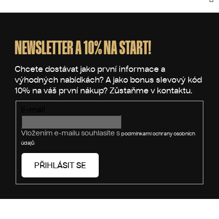
Z
á
p
NEWSLETTER A 10% NA START!
a
t
í
E-mail
Vložením e-mailu souhlasíte s
podmínkami ochrany osobních
údajů
PŘIHLÁSIT SE