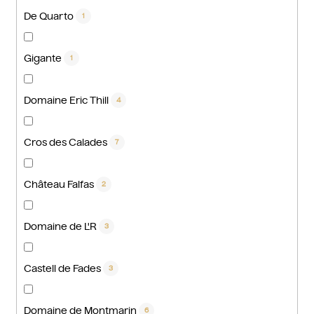
De Quarto
1
Gigante
1
Domaine Eric Thill
4
Cros des Calades
7
Château Falfas
2
Domaine de L'R
3
Castell de Fades
3
Domaine de Montmarin
6