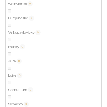
Weinviertel
0
Burgundsko
0
Velkopavlovicko
0
Franky
0
Jura
0
Loire
0
Carnuntum
0
Slovácko
0