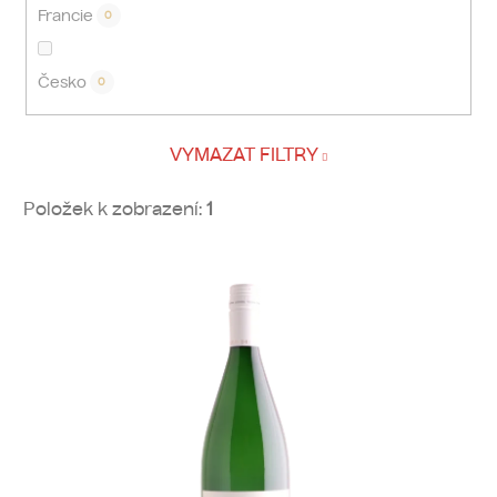
Francie
0
Česko
0
VYMAZAT FILTRY
Položek k zobrazení:
1
V
ý
p
i
s
p
r
o