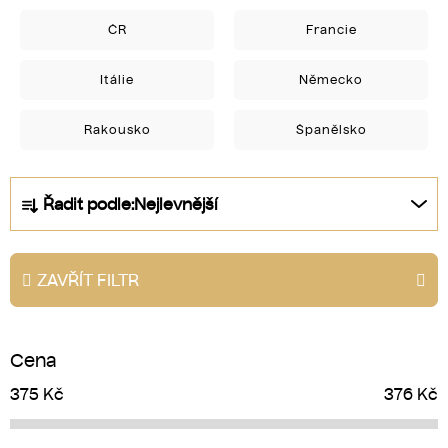
ČR
Francie
Itálie
Německo
Rakousko
Španělsko
Ř
Řadit podle:
Nejlevnější
a
z
e
ZAVŘÍT FILTR
n
í
p
Cena
r
o
375
Kč
376
Kč
d