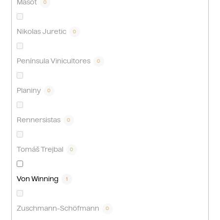
Masot
0
Nikolas Juretic
0
Península Vinicultores
0
Planiny
0
Rennersistas
0
Tomáš Trejbal
0
Von Winning
1
Zuschmann-Schöfmann
0