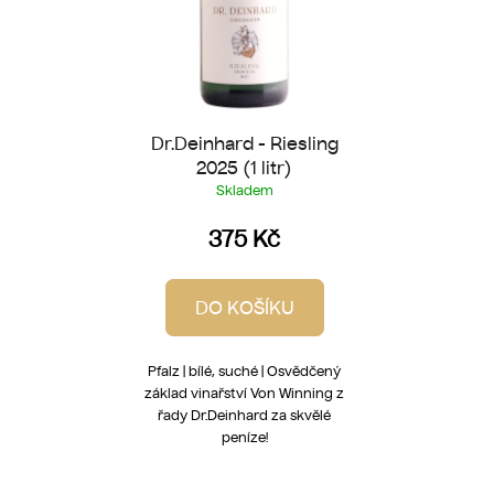
d
u
k
t
ů
Dr.Deinhard - Riesling
2025 (1 litr)
Skladem
375 Kč
DO KOŠÍKU
Pfalz | bílé, suché | Osvědčený
základ vinařství Von Winning z
řady Dr.Deinhard za skvělé
peníze!