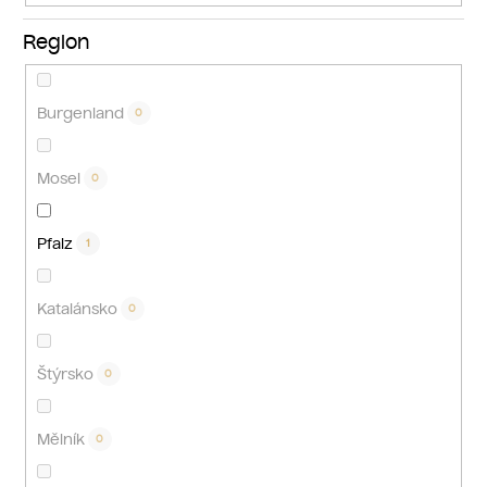
Region
Burgenland
0
Mosel
0
Pfalz
1
Katalánsko
0
Štýrsko
0
Mělník
0