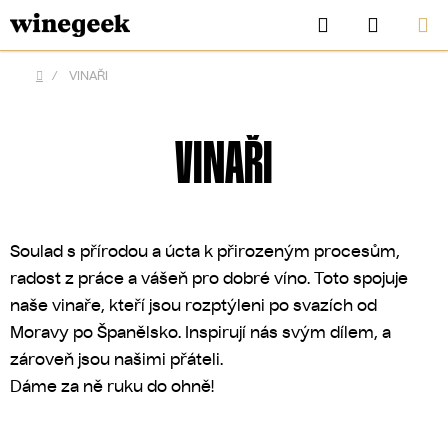
Přejít
Hledat
NÁKUP
na
KOŠÍK
obsah
/
VINAŘI
Domů
VINAŘI
Soulad s přírodou a úcta k přirozeným procesům,
radost z práce a vášeň pro dobré víno. Toto spojuje
naše vinaře, kteří jsou rozptýleni po svazích od
Moravy po Španělsko. Inspirují nás svým dílem, a
CZK
zároveň jsou našimi přáteli.
Dáme za ně ruku do ohně!