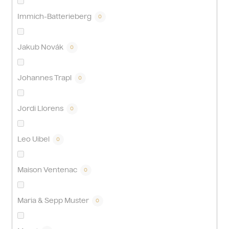
Immich-Batterieberg
0
Jakub Novák
0
Johannes Trapl
0
Jordi Llorens
0
Leo Uibel
0
Maison Ventenac
0
Maria & Sepp Muster
0