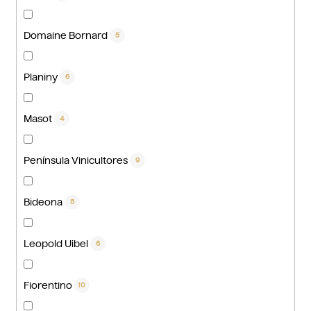
Domaine Bornard
5
Planiny
6
Masot
4
Península Vinicultores
9
Bideona
8
Leopold Uibel
6
Fiorentino
10