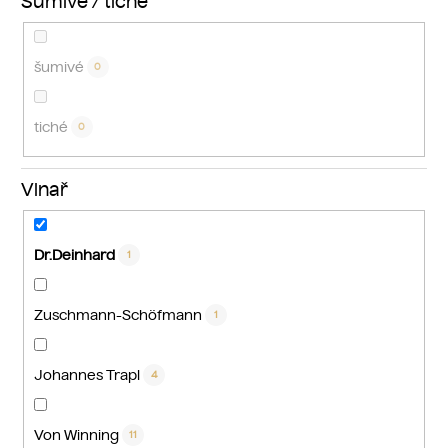
Šumivé / tiché
šumivé
0
tiché
0
Vinař
Dr.Deinhard
1
Zuschmann-Schöfmann
1
Johannes Trapl
4
Von Winning
11