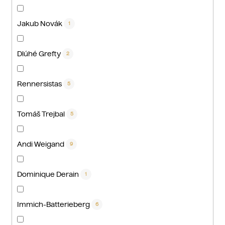
Jakub Novák
1
Dlúhé Grefty
2
Rennersistas
5
Tomáš Trejbal
5
Andi Weigand
9
Dominique Derain
1
Immich-Batterieberg
6