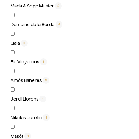
Maria & Sepp Muster
2
Domaine de la Borde
4
Gala
6
Els Vinyerons
1
Amós Bañeres
3
Jordi Llorens
1
Nikolas Juretic
1
Masót
3