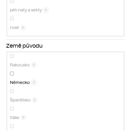
pét-naty a sekty
0
rosé
0
Země původu
Rakousko
0
Německo
1
Španělsko
0
Itálie
0