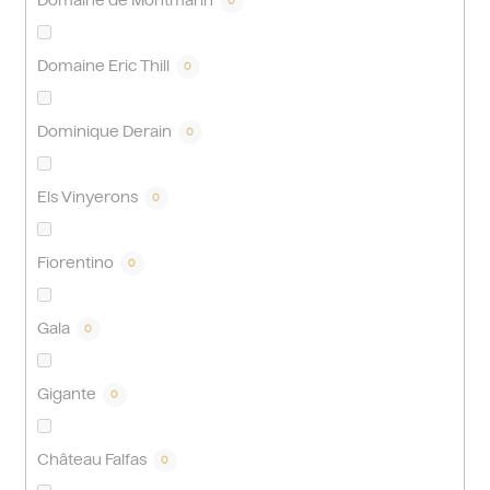
Domaine de Montmarin
0
Domaine Eric Thill
0
Dominique Derain
0
Els Vinyerons
0
Fiorentino
0
Gala
0
Gigante
0
Château Falfas
0