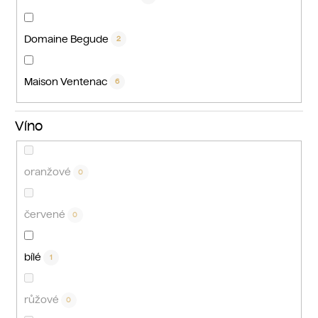
Domaine Begude
2
Maison Ventenac
6
Víno
oranžové
0
červené
0
bílé
1
růžové
0