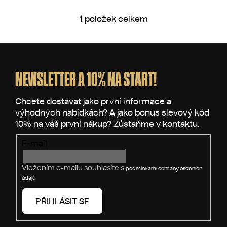
1
položek celkem
O
v
l
Z
á
á
d
p
NEWSLETTER A 10% NA START!
a
a
c
t
í
p
í
r
v
E-mail
k
y
v
Vložením e-mailu souhlasíte s
podmínkami ochrany osobních
ý
údajů
p
i
PŘIHLÁSIT SE
s
u