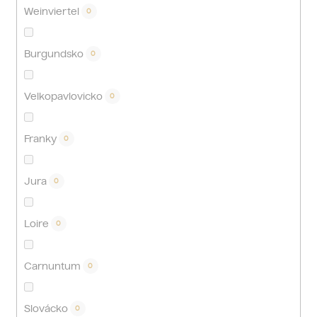
Weinviertel
0
Burgundsko
0
Velkopavlovicko
0
Franky
0
Jura
0
Loire
0
Carnuntum
0
Slovácko
0