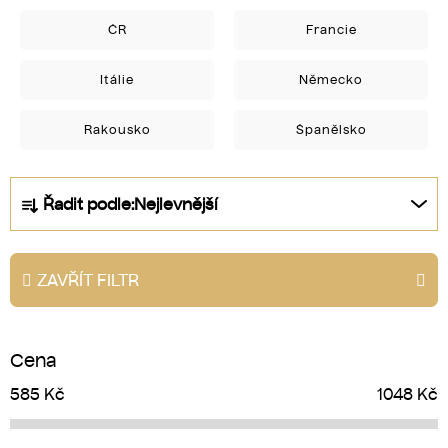
ČR
Francie
Itálie
Německo
Rakousko
Španělsko
Ř
Řadit podle:
Nejlevnější
a
z
e
ZAVŘÍT FILTR
n
í
p
Cena
r
o
585
Kč
1048
Kč
d