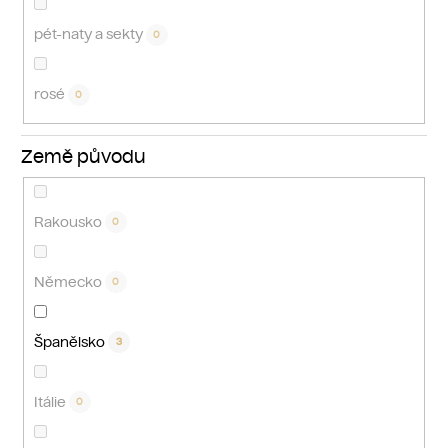
pét-naty a sekty
0
rosé
0
Země původu
Rakousko
0
Německo
0
Španělsko
3
Itálie
0