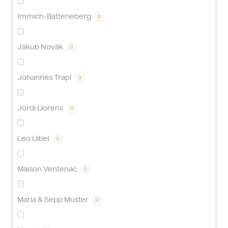
Immich-Batterieberg
0
Jakub Novák
0
Johannes Trapl
0
Jordi Llorens
0
Leo Uibel
0
Maison Ventenac
0
Maria & Sepp Muster
0