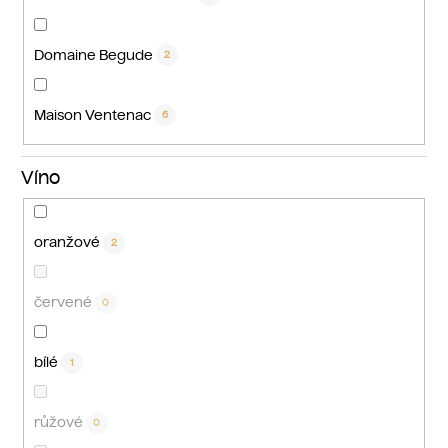
Domaine Begude
2
Maison Ventenac
6
Víno
oranžové
2
červené
0
bílé
1
růžové
0