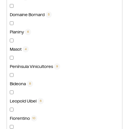
Domaine Bornard
5
Planiny
6
Masot
4
Península Vinicultores
9
Bideona
8
Leopold Uibel
6
Fiorentino
10