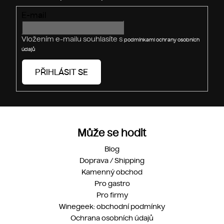
v
E-mail
k
y
v
Vložením e-mailu souhlasíte s
podmínkami ochrany osobních
ý
údajů
p
i
PŘIHLÁSIT SE
s
u
Může se hodit
Blog
Doprava / Shipping
Kamenný obchod
Pro gastro
Pro firmy
Winegeek: obchodní podmínky
Ochrana osobních údajů