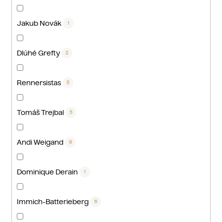
Jakub Novák
1
Dlúhé Grefty
2
Rennersistas
5
Tomáš Trejbal
5
Andi Weigand
9
Dominique Derain
1
Immich-Batterieberg
6