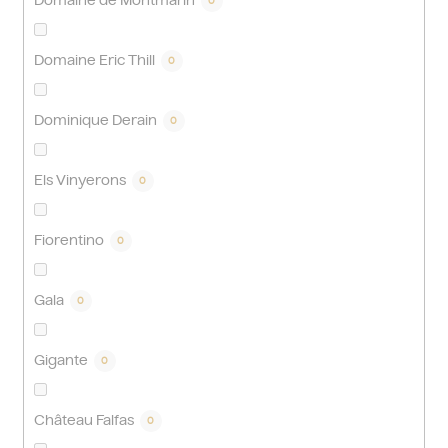
Domaine de Montmarin
0
Domaine Eric Thill
0
Dominique Derain
0
Els Vinyerons
0
Fiorentino
0
Gala
0
Gigante
0
Château Falfas
0