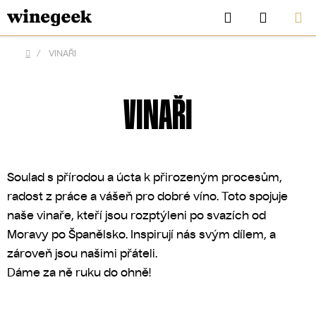
Přejít
Hledat
NÁKUP
na
KOŠÍK
obsah
/
VINAŘI
Domů
VINAŘI
Soulad s přírodou a úcta k přirozeným procesům,
radost z práce a vášeň pro dobré víno. Toto spojuje
naše vinaře, kteří jsou rozptýleni po svazích od
Moravy po Španělsko. Inspirují nás svým dílem, a
CZK
zároveň jsou našimi přáteli.
Dáme za ně ruku do ohně!