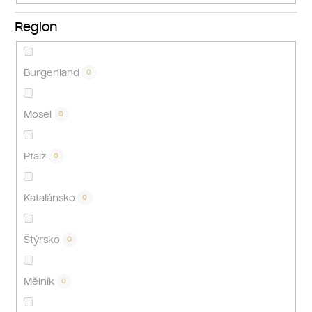
Region
Burgenland
0
Mosel
0
Pfalz
0
Katalánsko
0
Štýrsko
0
Mělník
0