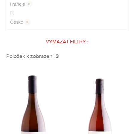
Francie
0
Česko
0
VYMAZAT FILTRY
Položek k zobrazení:
3
V
ý
p
i
s
p
r
o