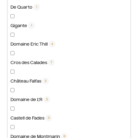
De Quarto
1
Gigante
1
Domaine Eric Thill
4
Cros des Calades
7
Château Falfas
2
Domaine de L'R
3
Castell de Fades
3
Domaine de Montmarin
6