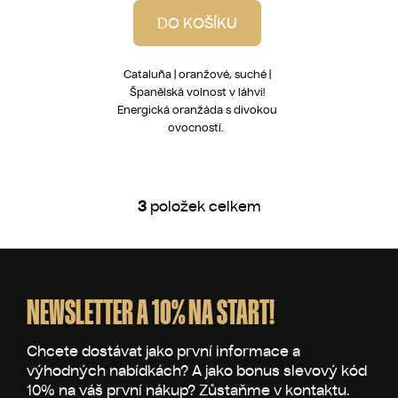
DO KOŠÍKU
Cataluña | oranžové, suché |
Španělská volnost v láhvi!
Energická oranžáda s divokou
ovocností.
3
položek celkem
O
v
l
Z
á
á
d
p
NEWSLETTER A 10% NA START!
a
a
c
t
í
p
í
r