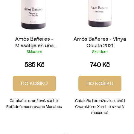
d
u
k
t
ů
Amós Bañeres -
Amós Bañeres - Vinya
Missatge en una
Oculta 2021
Ampolla 2022
Skladem
Skladem
585 Kč
740 Kč
DO KOŠÍKU
DO KOŠÍKU
Cataluña | oranžové, suché |
Cataluña | oranžové, suché |
Pořádně macerované Macabeu
Charakterní Xarel-lo s kratší
macerací.