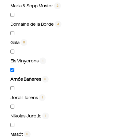
Maria & Sepp Muster
2
Domaine de la Borde
4
Gala
6
Els Vinyerons
1
Amós Bañeres
3
Jordi Llorens
1
Nikolas Juretic
1
Masót
3