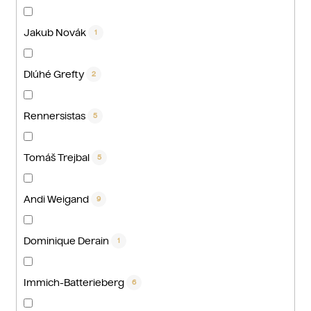
Jakub Novák
1
Dlúhé Grefty
2
Rennersistas
5
Tomáš Trejbal
5
Andi Weigand
9
Dominique Derain
1
Immich-Batterieberg
6