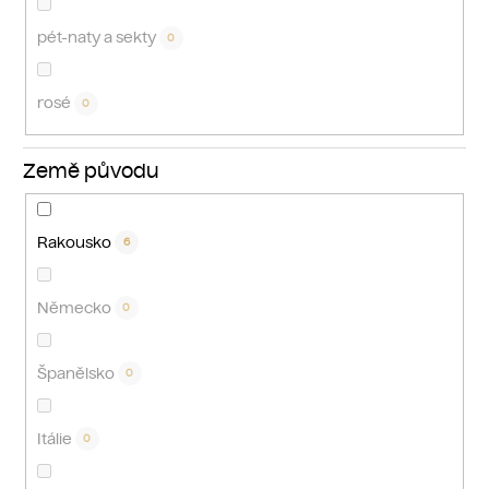
pét-naty a sekty
0
rosé
0
Země původu
Rakousko
6
Německo
0
Španělsko
0
Itálie
0