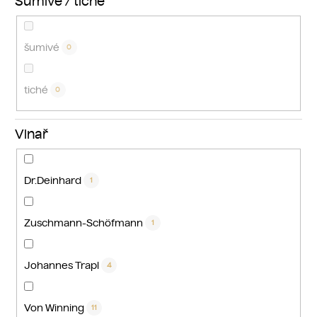
Šumivé / tiché
šumivé
0
tiché
0
Vinař
Dr.Deinhard
1
Zuschmann-Schöfmann
1
Johannes Trapl
4
Von Winning
11