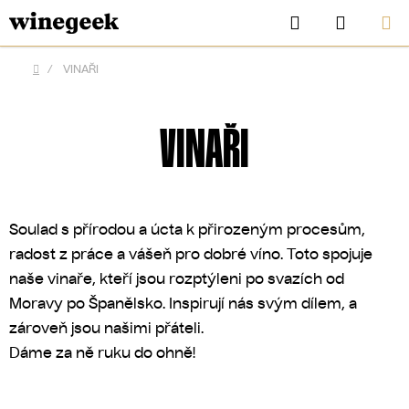
Přejít
Hledat
NÁKUP
na
KOŠÍK
obsah
/
VINAŘI
Domů
VINAŘI
Soulad s přírodou a úcta k přirozeným procesům,
radost z práce a vášeň pro dobré víno. Toto spojuje
naše vinaře, kteří jsou rozptýleni po svazích od
Moravy po Španělsko. Inspirují nás svým dílem, a
CZK
zároveň jsou našimi přáteli.
Dáme za ně ruku do ohně!