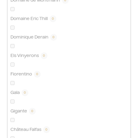
Domaine de Montmarin
0
Domaine Eric Thill
0
Dominique Derain
0
Els Vinyerons
0
Fiorentino
0
Gala
0
Gigante
0
Château Falfas
0