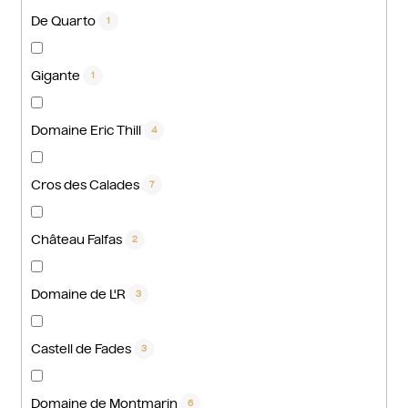
De Quarto
1
Gigante
1
Domaine Eric Thill
4
Cros des Calades
7
Château Falfas
2
Domaine de L'R
3
Castell de Fades
3
Domaine de Montmarin
6