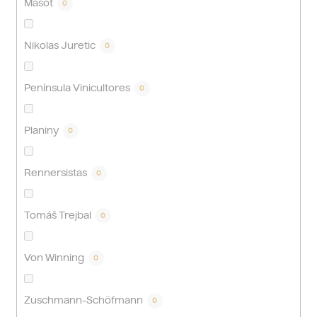
Masot
0
Nikolas Juretic
0
Península Vinicultores
0
Planiny
0
Rennersistas
0
Tomáš Trejbal
0
Von Winning
0
Zuschmann-Schöfmann
0