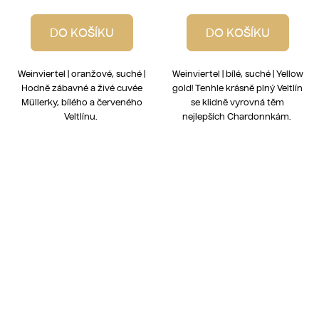
DO KOŠÍKU
DO KOŠÍKU
Weinviertel | oranžové, suché |
Weinviertel | bílé, suché | Yellow
Hodně zábavné a živé cuvée
gold! Tenhle krásně plný Veltlín
Müllerky, bílého a červeného
se klidně vyrovná těm
Veltlínu.
nejlepších Chardonnkám.