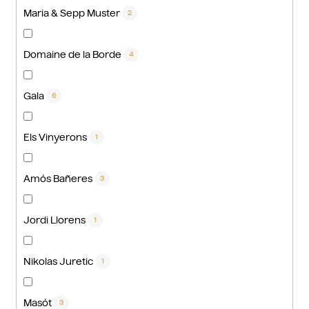
Maria & Sepp Muster
2
Domaine de la Borde
4
Gala
6
Els Vinyerons
1
Amós Bañeres
3
Jordi Llorens
1
Nikolas Juretic
1
Masót
3