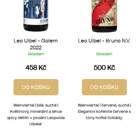
d
u
k
t
ů
Leo Uibel - Golem
Leo Uibel - Bruno N.V.
2022
Skladem
Skladem
458 Kč
500 Kč
DO KOŠÍKU
DO KOŠÍKU
Weinviertel | bílé, suché |
Weinviertel | červené, suché |
Květinový, minerální a lehce
Elegantní kořenité červené s
spicy Veltlín v podání Leopolda
tóny hořké čoklády.
Uibela!