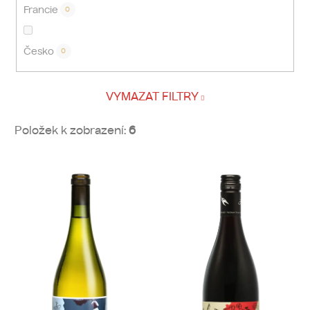
Francie
0
Česko
0
VYMAZAT FILTRY
Položek k zobrazení:
6
V
ý
p
i
s
p
r
o