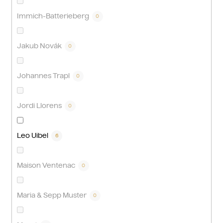
Immich-Batterieberg
0
Jakub Novák
0
Johannes Trapl
0
Jordi Llorens
0
Leo Uibel
6
Maison Ventenac
0
Maria & Sepp Muster
0