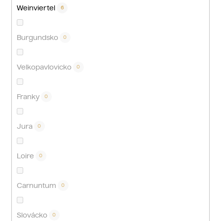
Weinviertel
6
Burgundsko
0
Velkopavlovicko
0
Franky
0
Jura
0
Loire
0
Carnuntum
0
Slovácko
0