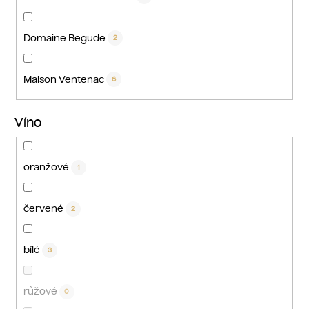
Domaine Begude
2
Maison Ventenac
6
Víno
oranžové
1
červené
2
bílé
3
růžové
0