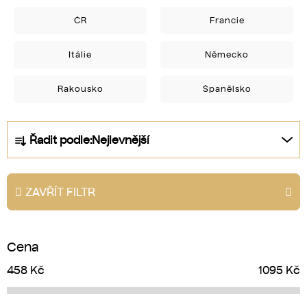
ČR
Francie
Itálie
Německo
Rakousko
Španělsko
Ř
Řadit podle:
Nejlevnější
a
z
e
ZAVŘÍT FILTR
n
í
p
Cena
r
o
458
Kč
1095
Kč
d