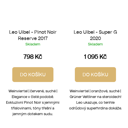
Leo Uibel - Pinot Noir
Leo Uibel - Super G
Reserve 2017
2020
Skladem
Skladem
798 Kč
1 095 Kč
DO KOŠÍKU
DO KOŠÍKU
Weinviertel | červené, suché |
Weinviertel | oranžové, suché |
Elegance v čisté podobě.
Grüner Veltliner na steroidech!
Exkluzivní Pinot Noir s jemnými
Leo ukazuje, co tenhle
tříslovinami, tóny třešní a
odrůdový superhrdina dokáže.
jemným dotekem sudu.