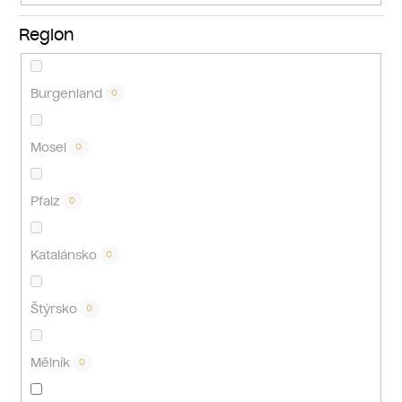
Region
Burgenland
0
Mosel
0
Pfalz
0
Katalánsko
0
Štýrsko
0
Mělník
0