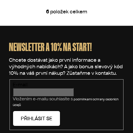
6
položek celkem
O
v
l
Z
á
á
d
p
NEWSLETTER A 10% NA START!
a
a
c
t
í
p
í
r
v
E-mail
k
y
v
Vložením e-mailu souhlasíte s
podmínkami ochrany osobních
ý
údajů
p
i
PŘIHLÁSIT SE
s
u