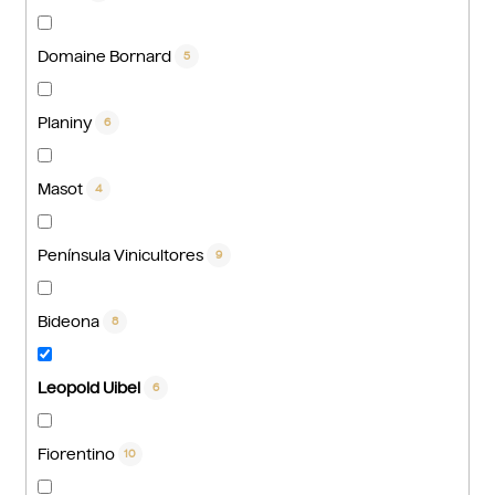
Domaine Bornard
5
Planiny
6
Masot
4
Península Vinicultores
9
Bideona
8
Leopold Uibel
6
Fiorentino
10