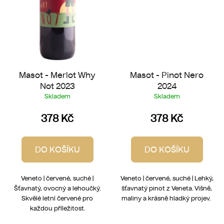
Masot - Merlot Why
Masot - Pinot Nero
Not 2023
2024
Skladem
Skladem
378 Kč
378 Kč
DO KOŠÍKU
DO KOŠÍKU
Veneto | červené, suché |
Veneto | červené, suché | Lehký,
Šťavnatý, ovocný a lehoučký.
šťavnatý pinot z Veneta. Višně,
Skvělé letní červené pro
maliny a krásně hladký projev.
každou příležitost.