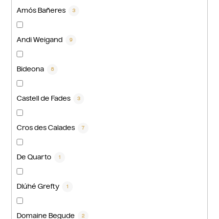
Amós Bañeres
3
Andi Weigand
9
Bideona
8
Castell de Fades
3
Cros des Calades
7
De Quarto
1
Dlúhé Grefty
1
Domaine Begude
2