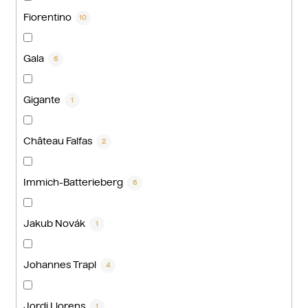
Fiorentino
10
Gala
6
Gigante
1
Château Falfas
2
Immich-Batterieberg
6
Jakub Novák
1
Johannes Trapl
4
Jordi Llorens
1