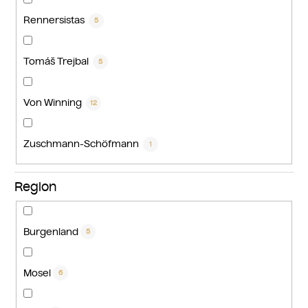
Rennersistas
5
Tomáš Trejbal
5
Von Winning
12
Zuschmann-Schöfmann
1
Region
Burgenland
5
Mosel
6