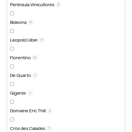
Península Vinicultores
9
Bideona
8
Leopold Uibel
6
Fiorentino
10
De Quarto
1
Gigante
1
Domaine Eric Thill
4
Cros des Calades
7