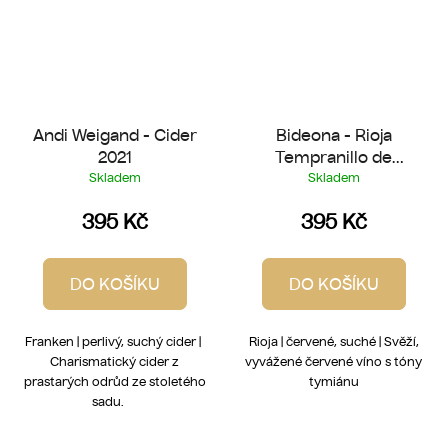
Andi Weigand - Cider
Bideona - Rioja
2021
Tempranillo de
Laderas 2022
Skladem
Skladem
395 Kč
395 Kč
DO KOŠÍKU
DO KOŠÍKU
Franken | perlivý, suchý cider |
Rioja | červené, suché | Svěží,
Charismatický cider z
vyvážené červené víno s tóny
prastarých odrůd ze stoletého
tymiánu
sadu.