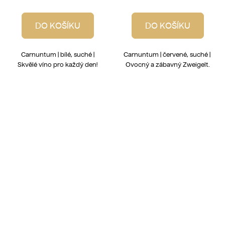
DO KOŠÍKU
DO KOŠÍKU
Carnuntum | bílé, suché |
Carnuntum | červené, suché |
Skvělé víno pro každý den!
Ovocný a zábavný Zweigelt.