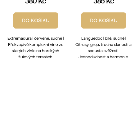
380 Kč
385 Kč
DO KOŠÍKU
DO KOŠÍKU
Extremadura | červené, suché |
Languedoc | bílé, suché |
Překvapivě komplexní víno ze
Citrusy, grep, trocha slanosti a
starých vinic na horských
spousta svěžesti.
žulových terasách.
Jednoduchost a harmonie.