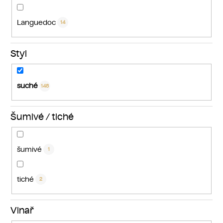
Languedoc
14
Styl
suché
148
Šumivé / tiché
šumivé
1
tiché
2
Vinař