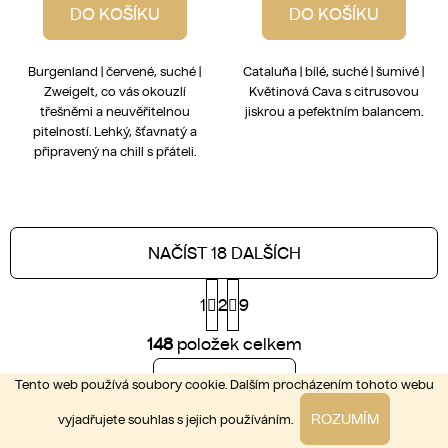
DO KOŠÍKU
DO KOŠÍKU
Burgenland | červené, suché |
Cataluña | bílé, suché | šumivé |
Zweigelt, co vás okouzlí
Květinová Cava s citrusovou
třešněmi a neuvěřitelnou
jiskrou a pefektním balancem.
pitelností. Lehký, šťavnatý a
připravený na chill s přáteli.
NAČÍST 18 DALŠÍCH
S
1
2
t
9
r
O
á
148
položek celkem
v
n
l
k
NAHORU
Tento web používá soubory cookie. Dalším procházením tohoto webu
á
o
d
v
ROZUMÍM
vyjadřujete souhlas s jejich používáním.
a
á