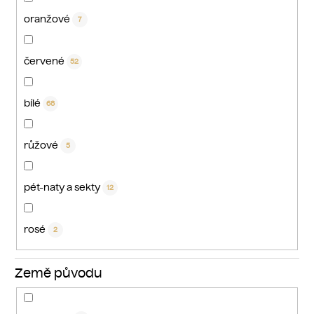
oranžové
7
červené
52
bílé
68
růžové
5
pét-naty a sekty
12
rosé
2
Země původu