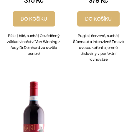
375 Kč
378 Kč
DO KOŠÍKU
DO KOŠÍKU
Pfalz | bílé, suché | Osvědčený
Puglia | červené, suché |
základ vinařství Von Winning z
Šťavnaté a intenzivní! Tmavé
řady Dr.Deinhard za skvělé
ovoce, koření a jemné
peníze!
třísloviny v perfektní
rovnováze.