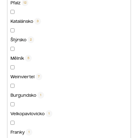
Pfalz
12
Katalánsko
3
Štýrsko
2
Mělník
5
Weinviertel
7
Burgundsko
1
Velkopavlovicko
1
Franky
1