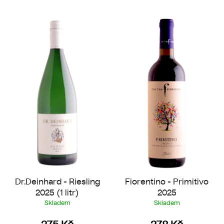
V
ý
p
i
s
p
r
o
d
u
k
t
ů
Dr.Deinhard - Riesling
Fiorentino - Primitivo
2025 (1 litr)
2025
Skladem
Skladem