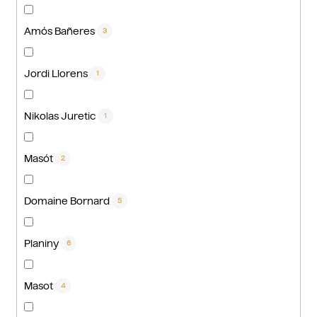
Amós Bañeres
3
Jordi Llorens
1
Nikolas Juretic
1
Masót
2
Domaine Bornard
5
Planiny
6
Masot
4