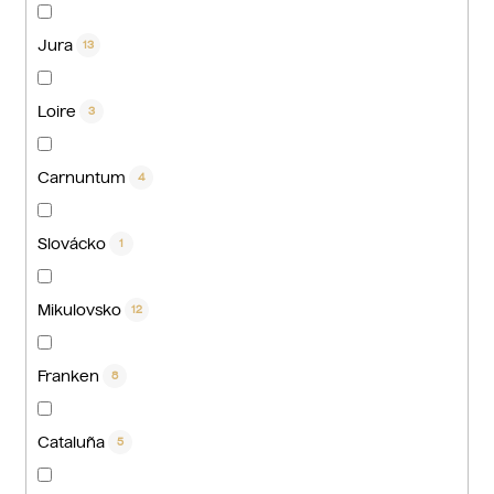
Jura
13
Loire
3
Carnuntum
4
Slovácko
1
Mikulovsko
12
Franken
8
Cataluña
5