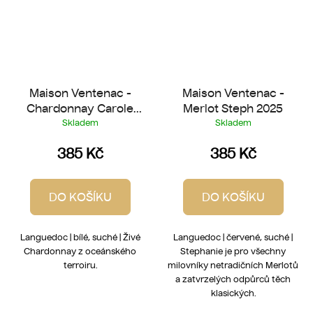
Maison Ventenac -
Maison Ventenac -
Chardonnay Carole
Merlot Steph 2025
2025
Skladem
Skladem
385 Kč
385 Kč
DO KOŠÍKU
DO KOŠÍKU
Languedoc | bílé, suché | Živé
Languedoc | červené, suché |
Chardonnay z oceánského
Stephanie je pro všechny
terroiru.
milovníky netradičních Merlotů
a zatvrzelých odpůrců těch
klasických.