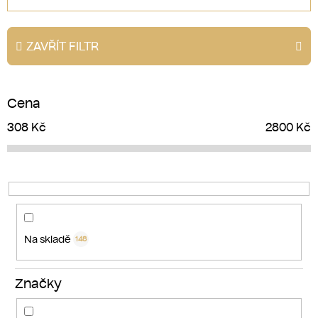
z
e
ZAVŘÍT FILTR
n
í
p
Cena
r
o
308
Kč
2800
Kč
d
u
k
t
ů
Na skladě
148
Značky