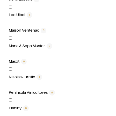
Leo Uibel
6
Maison Ventenac
6
Maria & Sepp Muster
2
Masot
6
Nikolas Juretic
1
Península Vinicultores
9
Planiny
6