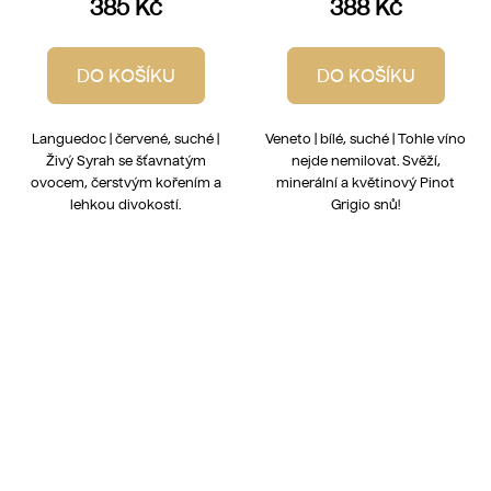
385 Kč
388 Kč
DO KOŠÍKU
DO KOŠÍKU
Languedoc | červené, suché |
Veneto | bílé, suché | Tohle víno
Živý Syrah se šťavnatým
nejde nemilovat. Svěží,
ovocem, čerstvým kořením a
minerální a květinový Pinot
lehkou divokostí.
Grigio snů!