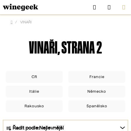
Přejít
Hledat
NÁKUP
na
KOŠÍK
obsah
/
VINAŘI
Domů
VINAŘI
, STRANA 2
ČR
Francie
Itálie
Německo
CZK
Rakousko
Španělsko
Ř
Řadit podle:
Nejlevnější
a