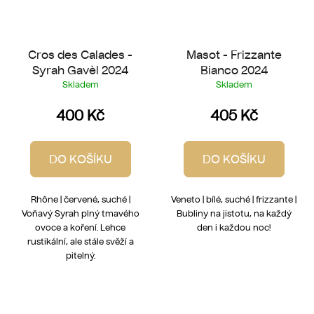
Cros des Calades -
Masot - Frizzante
Syrah Gavèl 2024
Bianco 2024
Skladem
Skladem
400 Kč
405 Kč
DO KOŠÍKU
DO KOŠÍKU
Rhône | červené, suché |
Veneto | bílé, suché | frizzante |
Voňavý Syrah plný tmavého
Bubliny na jistotu, na každý
ovoce a koření. Lehce
den i každou noc!
rustikální, ale stále svěží a
pitelný.