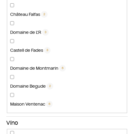
Château Falfas
2
Domaine de L'R
3
Castell de Fades
3
Domaine de Montmarin
6
Domaine Begude
2
Maison Ventenac
6
Víno