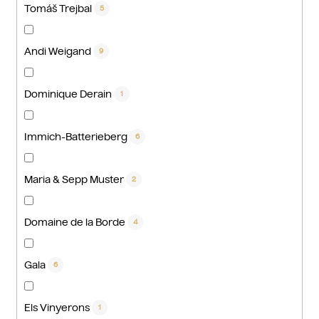
Tomáš Trejbal
5
Andi Weigand
9
Dominique Derain
1
Immich-Batterieberg
6
Maria & Sepp Muster
2
Domaine de la Borde
4
Gala
6
Els Vinyerons
1