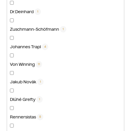
Dr.Deinhard
1
Zuschmann-Schöfmann
1
Johannes Trapl
4
Von Winning
11
Jakub Novák
1
Dlúhé Grefty
1
Rennersistas
5