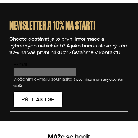
á
d
Z
n
a
í
á
c
p
NEWSLETTER A 10% NA START!
í
p
a
r
t
v
í
k
y
v
E-mail
ý
p
Vložením e-mailu souhlasíte s
podmínkami ochrany osobních
i
údajů
s
u
PŘIHLÁSIT SE
Může se hodit