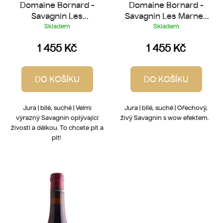
Domaine Bornard -
Domaine Bornard -
Savagnin Les
Savagnin Les Marnes
Chassagnes 2018
2018
Skladem
Skladem
1 455 Kč
1 455 Kč
DO KOŠÍKU
DO KOŠÍKU
Jura | bílé, suché | Velmi
Jura | bílé, suché | Ořechový,
výrazný Savagnin oplývající
živý Savagnin s wow efektem.
živostí a délkou. To chcete pít a
pít!