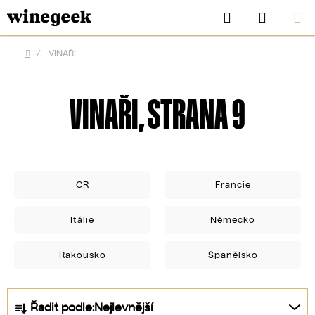
Přejít
Hledat
NÁKUP
na
KOŠÍK
obsah
/
VINAŘI
Domů
VINAŘI
, STRANA 9
ČR
Francie
Itálie
Německo
CZK
Rakousko
Španělsko
Ř
Řadit podle:
Nejlevnější
a