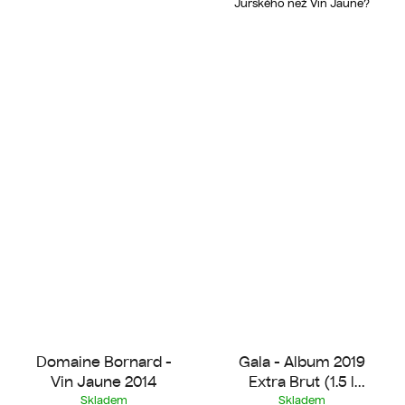
Jurského než Vin Jaune?
Domaine Bornard -
Gala - Album 2019
Vin Jaune 2014
Extra Brut (1.5 l
Magnum)
Skladem
Skladem