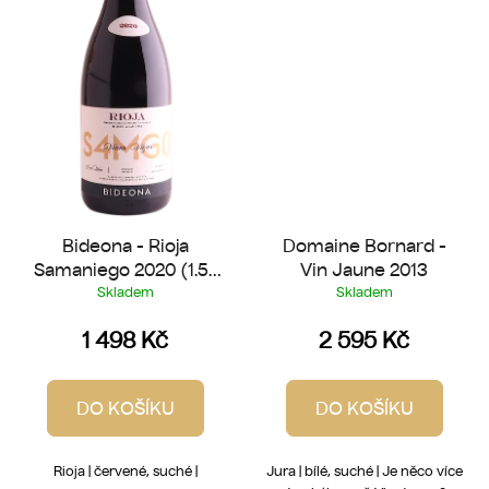
Bideona - Rioja
Domaine Bornard -
Samaniego 2020 (1.5 l
Vin Jaune 2013
Magnum)
Skladem
Skladem
1 498 Kč
2 595 Kč
DO KOŠÍKU
DO KOŠÍKU
Rioja | červené, suché |
Jura | bílé, suché | Je něco více