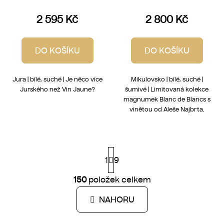
2 595 Kč
2 800 Kč
DO KOŠÍKU
DO KOŠÍKU
Jura | bílé, suché | Je něco více
Mikulovsko | bílé, suché |
Jurského než Vin Jaune?
šumivé | Limitovaná kolekce
magnumek Blanc de Blancs s
vinětou od Aleše Najbrta.
S
1
t
9
r
á
150
položek celkem
O
n
v
k
NAHORU
l
o
á
v