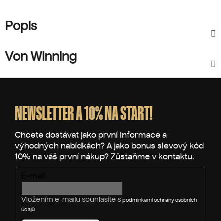
Popis
Von Winning
Z
á
p
NEWSLETTER A 10% NA START!
a
t
í
E-mail
Vložením e-mailu souhlasíte s
podmínkami ochrany osobních
údajů