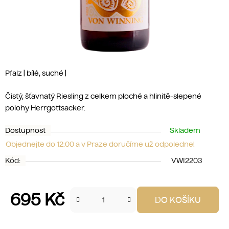
Pfalz | bílé, suché |
Čistý, šťavnatý Riesling z celkem ploché a hlinitě-slepené
polohy Herrgottsacker.
Dostupnost
Skladem
Objednejte do 12:00 a v Praze doručíme už odpoledne!
Kód:
VWI2203
695 Kč
DO KOŠÍKU
Měrná cena: