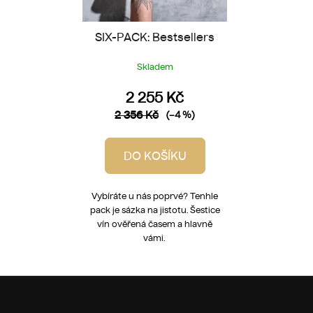
SIX-PACK: Bestsellers
Skladem
2 255 Kč
2 356 Kč
(–4 %)
DO KOŠÍKU
Vybíráte u nás poprvé? Tenhle
pack je sázka na jistotu. Šestice
vín ověřená časem a hlavně
vámi.
Z
á