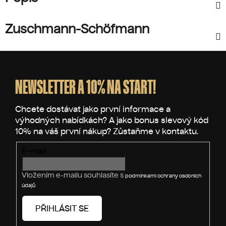
Zuschmann-Schöfmann
Z
á
p
NEWSLETTER A 10% NA START!
a
t
í
E-mail
Vložením e-mailu souhlasíte s
podmínkami ochrany osobních
údajů
PŘIHLÁSIT SE