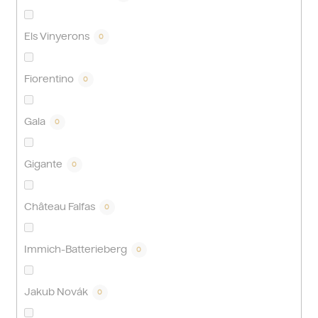
Els Vinyerons
0
Fiorentino
0
Gala
0
Gigante
0
Château Falfas
0
Immich-Batterieberg
0
Jakub Novák
0