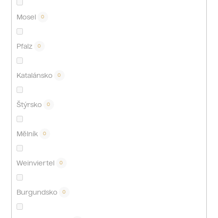
Mosel
0
Pfalz
0
Katalánsko
0
Štýrsko
0
Mělník
0
Weinviertel
0
Burgundsko
0