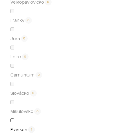
Velkopavlovicko
0
Franky
0
Jura
0
Loire
0
Carnuntum
0
Slovácko
0
Mikulovsko
0
Franken
1