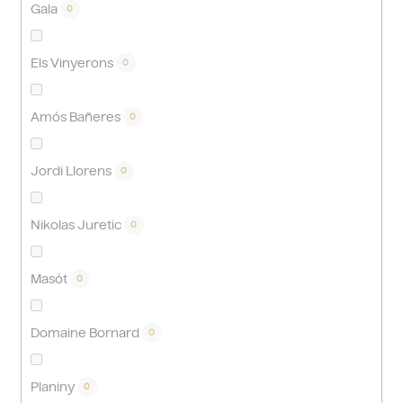
Gala
0
Els Vinyerons
0
Amós Bañeres
0
Jordi Llorens
0
Nikolas Juretic
0
Masót
0
Domaine Bornard
0
Planiny
0