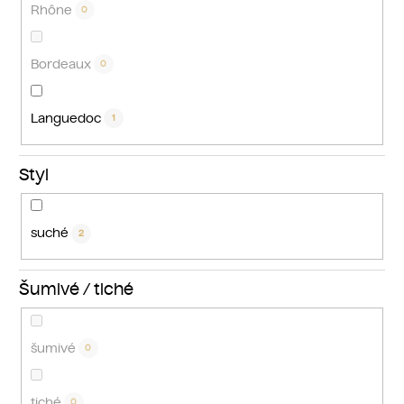
Rhône
0
Bordeaux
0
Languedoc
1
Styl
suché
2
Šumivé / tiché
šumivé
0
tiché
0