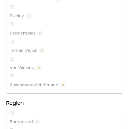
Planiny
0
Rennersistas
0
Tomáš Trejbal
0
Von Winning
0
Zuschmann-Schöfmann
0
Region
Burgenland
0