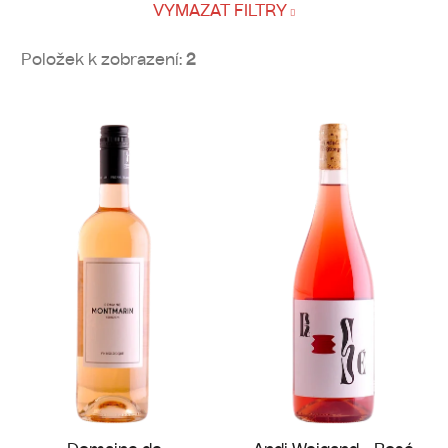
VYMAZAT FILTRY
Položek k zobrazení:
2
V
ý
p
i
s
p
r
o
d
u
k
t
ů