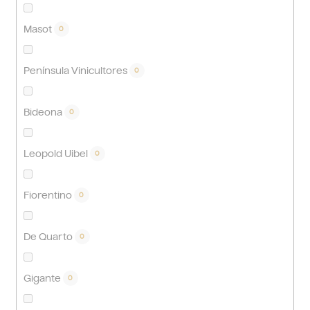
Masot
0
Península Vinicultores
0
Bideona
0
Leopold Uibel
0
Fiorentino
0
De Quarto
0
Gigante
0