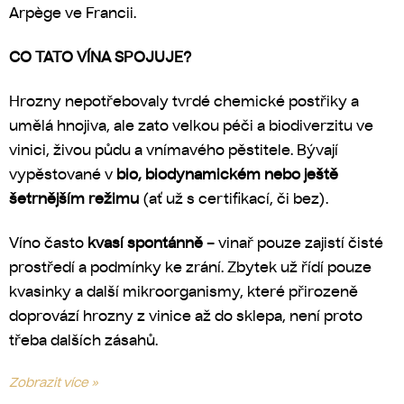
Arpège ve Francii.
CO TATO VÍNA SPOJUJE?
Hrozny nepotřebovaly tvrdé chemické postřiky a
umělá hnojiva, ale zato velkou péči a biodiverzitu ve
vinici, živou půdu a vnímavého pěstitele. Bývají
vypěstované v
bio, biodynamickém nebo ještě
šetrnějším režimu
(ať už s certifikací, či bez).
Víno často
kvasí spontánně
– vinař pouze zajistí čisté
prostředí a podmínky ke zrání. Zbytek už řídí pouze
kvasinky a další mikroorganismy, které přirozeně
doprovází hrozny z vinice až do sklepa, není proto
třeba dalších zásahů.
Zobrazit více »