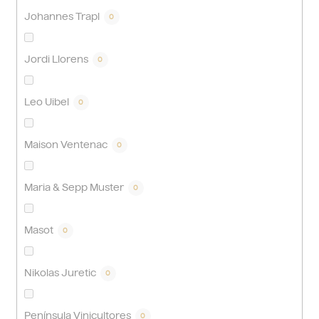
Johannes Trapl
0
Jordi Llorens
0
Leo Uibel
0
Maison Ventenac
0
Maria & Sepp Muster
0
Masot
0
Nikolas Juretic
0
Península Vinicultores
0