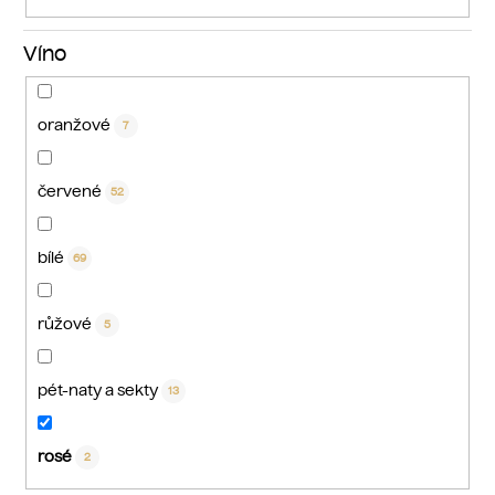
Víno
oranžové
7
červené
52
bílé
69
růžové
5
pét-naty a sekty
13
rosé
2