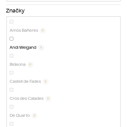
Značky
Amós Bañeres
0
Andi Weigand
1
Bideona
0
Castell de Fades
0
Cros des Calades
0
De Quarto
0