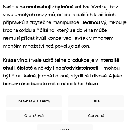
Naše vína
neobsahují zbytečná aditiva
. Vznikají bez
vlivu umělých enzymů, čiřidel a dalších krášlících
přípravků a zbytečné manipulace. Jedinou výjimkou je
trocha oxidu siřičitého, který se do vína může i
nemusí přidat kvůli konzervaci, avšak v mnohem
menším množství než povoluje zákon.
Krása vín z trvale udržitelné produkce je v
intenzitě
chuti, čistotě
a někdy i
nepředvídatelnosti
– mohou
být čirá i kalná, jemná i drsná, stydlivá i divoká. A jako
bonus: ráno budete mít o něco lehčí hlavu.
Pét-naty a sekty
Bílá
Oranžová
Červená