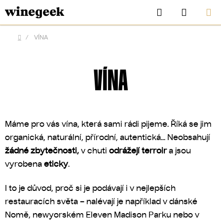
Přejít
Hledat
NÁKUP
na
KOŠÍK
obsah
/
VÍNA
Domů
VÍNA
Máme pro vás vína, která sami rádi pijeme. Říká se jim
organická, naturální, přírodní, autentická... Neobsahují
žádné zbytečnosti,
v chuti
odrážejí terroir
a jsou
vyrobena
eticky
.
CZK
I to je důvod, proč si je podávají i v nejlepších
restauracích světa – nalévají je například v dánské
Nomě, newyorském Eleven Madison Parku nebo v