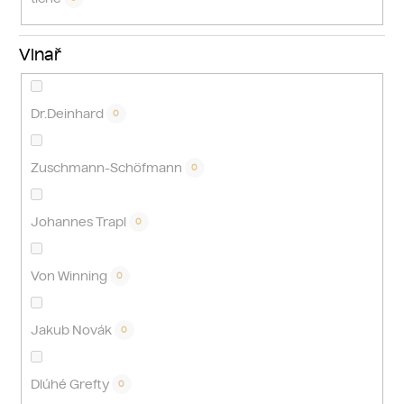
Vinař
Dr.Deinhard
0
Zuschmann-Schöfmann
0
Johannes Trapl
0
Von Winning
0
Jakub Novák
0
Dlúhé Grefty
0