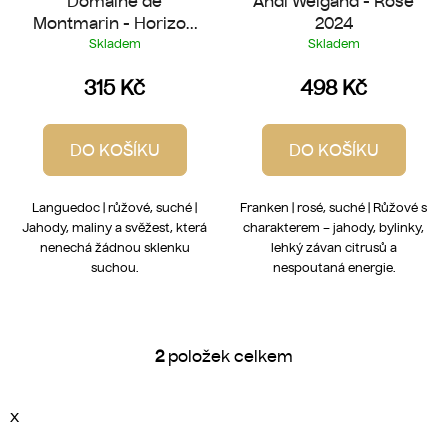
Domaine de
Andi Weigand - Rosé
Montmarin - Horizon
2024
Rosé 2025
Skladem
Skladem
315 Kč
498 Kč
DO KOŠÍKU
DO KOŠÍKU
Languedoc | růžové, suché |
Franken | rosé, suché | Růžové s
Jahody, maliny a svěžest, která
charakterem – jahody, bylinky,
nenechá žádnou sklenku
lehký závan citrusů a
suchou.
nespoutaná energie.
2
položek celkem
O
v
l
x
á