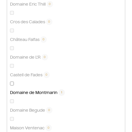
Domaine Eric Thill
0
Cros des Calades
0
Château Falfas
0
Domaine de L'R
0
Castell de Fades
0
Domaine de Montmarin
1
Domaine Begude
0
Maison Ventenac
0