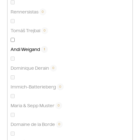
Rennersistas
0
Tomáš Trejbal
0
Andi Weigand
1
Dominique Derain
0
Immich-Batterieberg
0
Maria & Sepp Muster
0
Domaine de la Borde
0