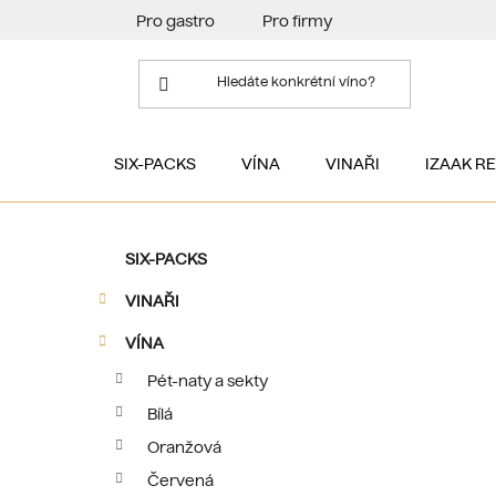
Přejít
Pro gastro
Pro firmy
na
obsah
SIX-PACKS
VÍNA
VINAŘI
IZAAK R
P
K
Přeskočit
SIX-PACKS
a
kategorie
o
t
VINAŘI
s
e
t
g
VÍNA
r
o
Pét-naty a sekty
a
r
Bílá
i
n
e
n
Oranžová
í
Červená