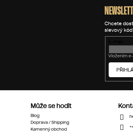
á
p
NEWSLETT
a
t
í
E-mail
Vložením e-
PŘIHLÁ
Může se hodit
Kont
Blog
h
Doprava / Shipping
+
Kamenný obchod