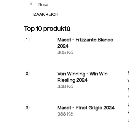
p
Rosé
a
IZAAK REICH
n
e
Top 10 produktů
l
Masot - Frizzante Bianco
2024
405 Kč
Von Winning - Win Win
Riesling 2024
448 Kč
Masot - Pinot Grigio 2024
388 Kč