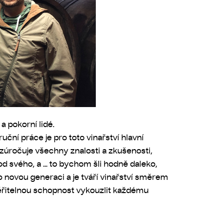
 pokorní lidé.
uční práce je pro toto vinařství hlavní
 zúročuje všechny znalosti a zkušenosti,
d svého, a ... to bychom šli hodně daleko,
 o novou generaci a je tváří vinařství směrem
uvěřitelnou schopnost vykouzlit každému