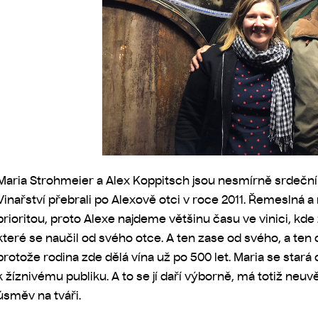
Maria Strohmeier a Alex Koppitsch jsou nesmírně srdeční a
Vinařství přebrali po Alexově otci v roce 2011. Řemeslná a r
prioritou, proto Alexe najdeme většinu času ve vinici, kde
které se naučil od svého otce. A ten zase od svého, a ten o
protože rodina zde dělá vína už po 500 let. Maria se stará
k žíznivému publiku. A to se jí daří výborně, má totiž ne
úsměv na tváři.