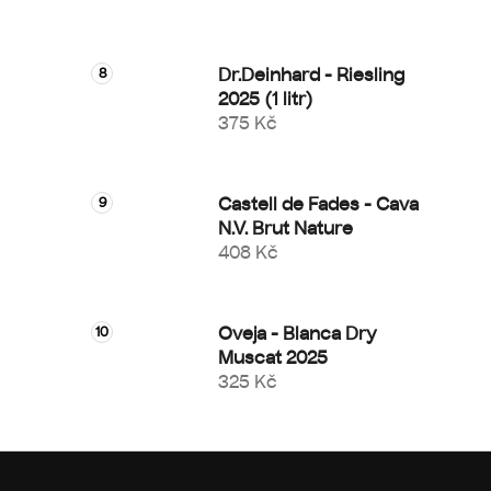
Dr.Deinhard - Riesling
2025 (1 litr)
375 Kč
Castell de Fades - Cava
N.V. Brut Nature
408 Kč
Oveja - Blanca Dry
Muscat 2025
325 Kč
Z