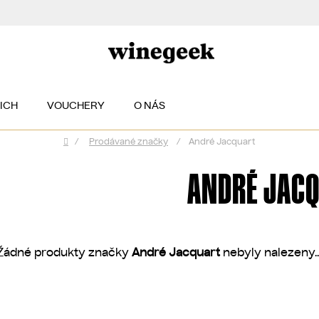
EICH
VOUCHERY
O NÁS
/
Prodávané značky
/
André Jacquart
Domů
ANDRÉ JAC
Žádné produkty značky
André Jacquart
nebyly nalezeny..