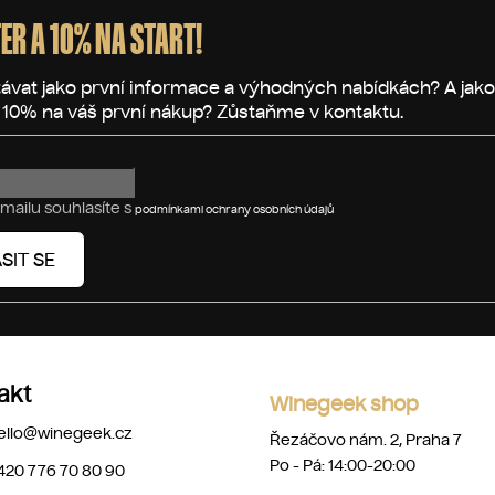
ER A 10% NA START!
mailu souhlasíte s
podmínkami ochrany osobních údajů
SIT SE
akt
Winegeek shop
ello
@
winegeek.cz
Řezáčovo nám. 2, Praha 7
Po - Pá: 14:00-20:00
420 776 70 80 90