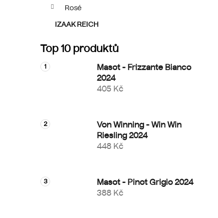
p
Rosé
a
IZAAK REICH
n
e
Top 10 produktů
l
Masot - Frizzante Bianco
2024
405 Kč
Von Winning - Win Win
Riesling 2024
448 Kč
Masot - Pinot Grigio 2024
388 Kč