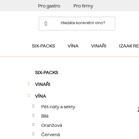
Přejít
Pro gastro
Pro firmy
na
obsah
SIX-PACKS
VÍNA
VINAŘI
IZAAK R
P
K
Přeskočit
SIX-PACKS
a
kategorie
o
t
VINAŘI
s
e
t
g
VÍNA
r
o
Pét-naty a sekty
a
r
Bílá
i
n
e
n
Oranžová
í
Červená