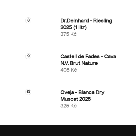
Dr.Deinhard - Riesling
2025 (1 litr)
375 Kč
Castell de Fades - Cava
N.V. Brut Nature
408 Kč
Oveja - Blanca Dry
Muscat 2025
325 Kč
Z