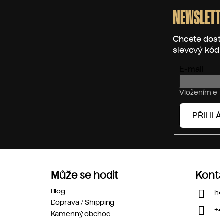
á
p
NEWSLETT
a
t
í
E-mail
Vložením e-
PŘIHLÁ
Může se hodit
Kont
Blog
h
Doprava / Shipping
+
Kamenný obchod